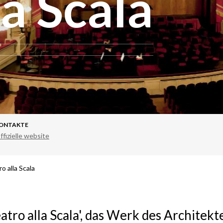
la Scala
ONTAKTE
ffizielle website
o alla Scala
atro alla Scala',
das Werk des Architekt