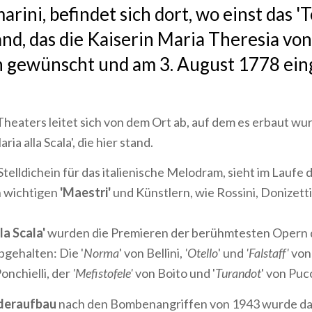
arini, befindet sich dort, wo einst das '
and, das die Kaiserin Maria Theresia von
h gewünscht und am 3. August 1778 ei
eaters leitet sich von dem Ort ab, auf dem es erbaut wurd
ia alla Scala', die hier stand.
Stelldichein für das italienische Melodram, sieht im Laufe 
n wichtigen
'Maestri'
und Künstlern, wie Rossini, Donizetti,
la Scala'
wurden die Premieren der berühmtesten Opern 
gehalten: Die '
Norma
' von Bellini,
'Otello
' und
'Falstaff'
von 
Ponchielli, der
'Mefistofele'
von Boito und '
Turandot
' von Pucc
deraufbau
nach den Bombenangriffen von 1943 wurde da