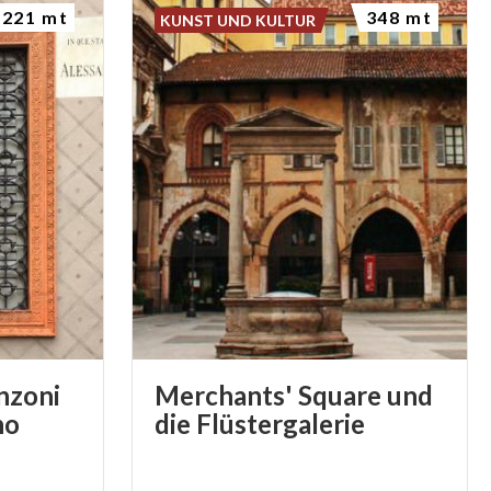
221 mt
348 mt
KUNST UND KULTUR
nzoni
Merchants' Square und
no
die Flüstergalerie