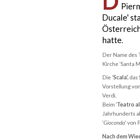
D
Pierm
Ducale' st
Österreic
hatte.
Der Name des Th
Kirche 'Santa Mar
Die '
Scala',
das 
Vorstellung vo
Verdi.
Beim '
Teatro al
Jahrhunderts ab
'
Gioconda
' von 
Nach dem Wie