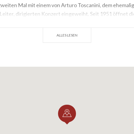
zweiten Mal mit einem von Arturo Toscanini, dem ehemali
Leiter, dirigierten Konzert eingeweiht. Seit 1951 öffnet d
iative von Victor De Sabata, dem damaligen Künstlerischen 
m
Tag von Sant'Ambrogio
, dem Schutzheiligen Mailands.
ALLES LESEN
 des
'Teatro alla Scala'
sind aufgetreten:
Große Stimmen,
Tebaldi, Giulietta Simionato, Mirella Freni, Mario Del Mon
no Pavarotti und Placido Domingo gehören;
große Regiss
i, Franco Zeffirelli, Luca Ronconi und
große Choreograp
ssine, George Balanchine, Rudolf Nureyev, Carla Fracci u
r 2002 und Dezember 2004 brachte die '
Scala'
den tiefgr
riff ihres historischen Gebäudes
und die
Modernisierun
weiten Weltkriegs hinter sich. Am
7. Dezember 2004
eröf
rierte 'Scala'
mit '
Europa riconosciuta'
von Salieri, der Oper,