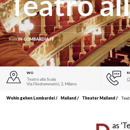
Teatro al
from
IN-LOMBARDIA.IT
WO
K
Teatro alla Scala
O
Via Filodrammatici, 2
,
Milano
Wohin gehen Lombardei
Mailand
Theater Mailand
Teatr
Breadcrumb
as 'Te