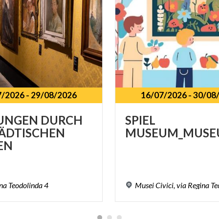
7/2026
-
29/08/2026
16/07/2026
-
30/08
UNGEN DURCH
SPIEL
TÄDTISCHEN
MUSEUM_MUSE
EN
na
Teodolinda
4
Musei
Civici,
via
Regina
Te