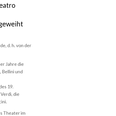
Teatro
ngeweiht
e, d. h. von der
der Jahre die
 Bellini und
des 19.
Verdi, die
ini.
s Theater im