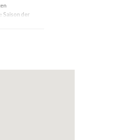
gen
ie
Saison der
Leiter am 7.
zu denen Maria
aco, Giuseppe Di
eure
wie
hen und Tänzer
nd Luciana
eifendsten
g der Bühne
fnete Riccardo
 die das