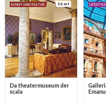
56 mt
KUNST UND KULTUR
LIFESTYLE
Da theatermuseum der
Galleri
scala
Emanue