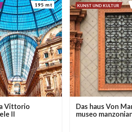
195 mt
KUNST UND KULTUR
a Vittorio
Das haus Von Ma
le II
museo manzonia