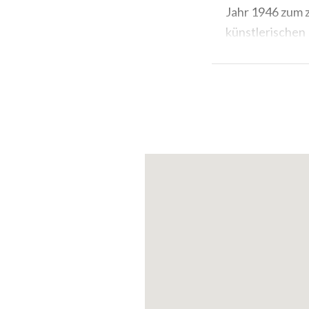
Jahr 1946 zum 
künstlerischen 
'Scala'
auf Init
Dezember, de
Auf der Bühne
Callas, Renata 
Stefano, Lucia
Luchino Viscont
wie Leonide Ma
Savignano.
Zwischen Janua
Sanierungseing
seit Ende des Z
Muti die
restau