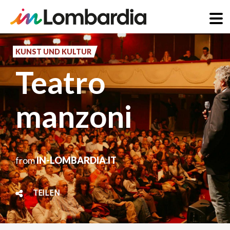
Direkt
zum
KUNST UND KULTUR
Inhalt
Teatro
manzoni
from
IN-LOMBARDIA.IT
TEILEN