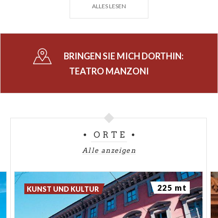
ALLES LESEN
italienischen Theaters schreiben
, treten alle auf
der Bühne des
'Teatro Manzoni'
auf. Zu ihnen
gehören: Vittorio Gassman, Eduardo De Filippo,
Giorgio Albertazzi, Carlo Giuffrè, Gigi Proietti,
BRINGEN SIE MICH DORTHIN:
Mariangela Melato, Michele Placido, Gabriele Lavia,
TEATRO MANZONI
Sergio Rubini, Margherita Buy, Vincenzo Salemme,
Luca Barbareschi, Massimo Dapporto, Enzo
Iacchetti und Massimo Ghini. Außerdem hat das
Theater, um den immer vielfältigeren
Notwendigkeiten des mailändischen Publikums
ORTE
entgegenzukommen, auch
musikalische
Alle anzeigen
Darbietungen
in sein Programm aufgenommen.
Im Rahmen dieser Berufung bemüht sich das
225 mt
'
Teatro Manzoni'
jede Saison erneut darum,
KUNST UND KULTUR
seinem Publikum und der Stadt das Beste des
Theaters zu bieten.