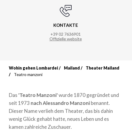
KONTAKTE
+39 02 7636901
Offizielle website
Wohin gehen Lombardei
Mailand
Theater Mailand
Breadcrumb
Teatro manzoni
Das
'Teatro Manzoni'
wurde 1870 gegründet und
seit 1973
nach Alessandro Manzoni
benannt.
Dieser Name verlieh dem Theater, das bis dahin
wenig Glück gehabt hatte, neues Leben und es
kamen zahlreiche Zuschauer.