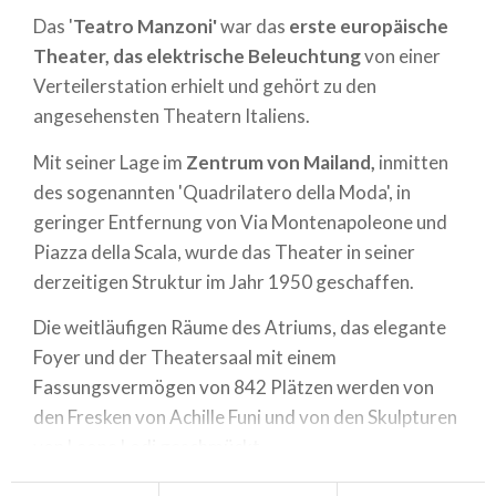
Das '
Teatro Manzoni'
war das
erste europäische
Theater, das elektrische Beleuchtung
von einer
Verteilerstation erhielt und gehört zu den
angesehensten Theatern Italiens.
Mit seiner Lage im
Zentrum von Mailand,
inmitten
des sogenannten 'Quadrilatero della Moda', in
geringer Entfernung von Via Montenapoleone und
Piazza della Scala, wurde das Theater in seiner
derzeitigen Struktur im Jahr 1950 geschaffen.
Die weitläufigen Räume des Atriums, das elegante
Foyer und der Theatersaal mit einem
Fassungsvermögen von 842 Plätzen werden von
den Fresken von Achille Funi und von den Skulpturen
von Leone Lodi geschmückt.
Die
Gesichter, die die Geschichte des