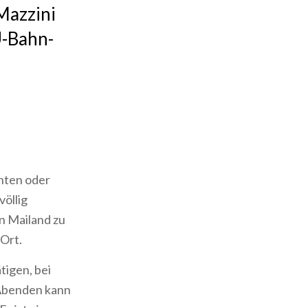
Mazzini
U-Bahn-
nten oder
völlig
n Mailand zu
 Ort.
tigen, bei
 Abenden kann