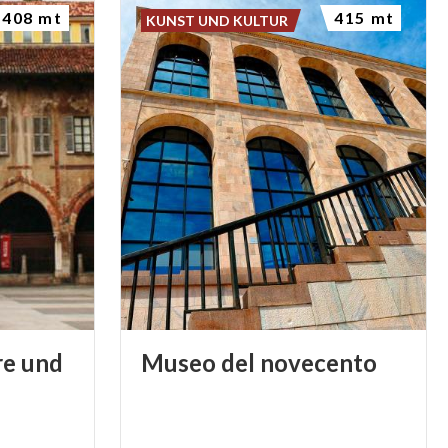
408 mt
415 mt
KUNST UND KULTUR
re und
Museo
del
novecento
e