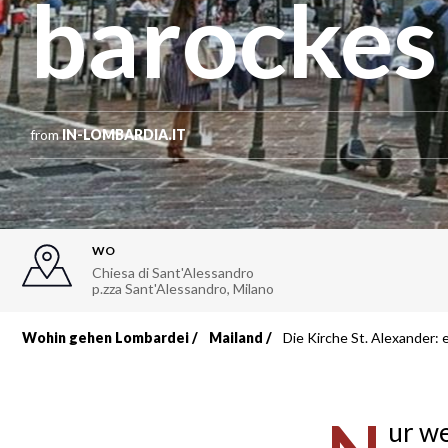
barockes
from
IN-LOMBARDIA.IT
WO
Chiesa di Sant'Alessandro
p.zza Sant'Alessandro
,
Milano
Wohin gehen Lombardei
Mailand
Die Kirche St. Alexander: 
Breadcrumb
ur w