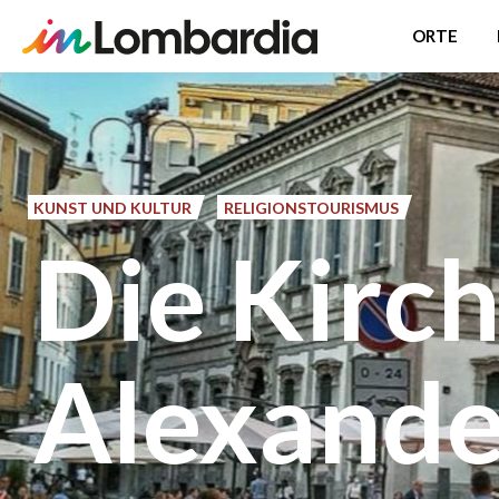
ORTE
Direkt
zum
Inhalt
KUNST UND KULTUR
RELIGIONSTOURISMUS
Die Kirch
Alexande