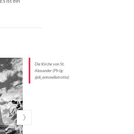
s ist ein
ens, die dort
auf das
Jahr
e Kardinal
o betraut
Die Kirche von St.
edia war
Alexander (Ph Ig:
@di_antonellatrotta)
elle der
ichen Fresken
t, fällt ihre
 der wenigen
Inneren
e Reihe von