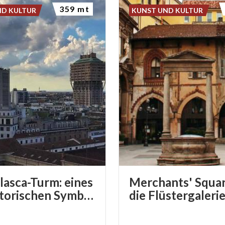
359 mt
ND KULTUR
KUNST UND KULTUR
lasca-Turm: eines
Merchants' Squa
der historischen Symbole von Mailand
die Flüstergaleri