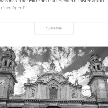
ass man in der Mitte des Platzes einen Pianisten antrifft. E
 einen Aperitif.
atzes ist derselbe wie die imposante Kirche gleichen Nam
ssandro in Zebedei
. Die Basilica di Sant'Alessandro geht 
ALLES LESEN
 wurde auf Betreiben der Barnabiten errichtet. 1602 legt
meo den Grundstein. Das Projekt, mit dem Lorenzo Binag
um Bau der heutigen Kirche im Barockstil.
t der besondere Name, der der Kirche gegeben wurde: Zeb
e des Richters des römischen Gefängnisses, das an der St
 stand. Die Kirche im Barockstil ist im Inneren mit zahlre
 bemerkt man die Größe der Kirche, aber sobald man eintrit
 wird auch durch die Dunkelheit, die im Inneren aufgrund
 herrscht, vermittelt. Zu den interessanten Gemälden im 
rtyrium des Heiligen Pancrace von G.B. Ossona
und ein