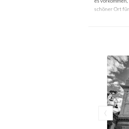
es vorkommen, d
schöner Ort für
Der Name des Pl
steht:
Sant'Ale
1590
zurück und
Federigo Borro
wurde, führte z
Interessant is
nämlich der Nam
heutigen Kirche
geschmückt.
Schon von außen
Weite auf; dies
kleinen Fenster
gehören das
Ma