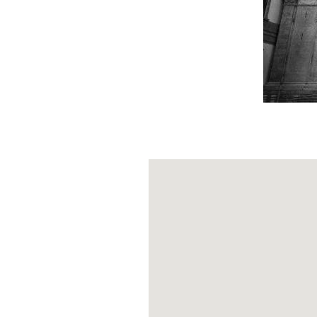
Werken von
Ca
Himmelfahrt Ma
Anbetung der K
Die Öffnungszei
Feiertagen von 
Dieser ungewöhn
jeden Fall eine
(PH IG: @DECOCI