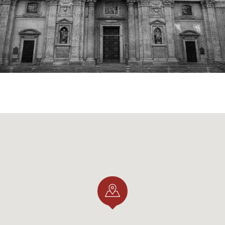
millo Procaccini
, die in allen Ecken der Kirche verstreut si
rias oder die Geburt Christi, sowie Werke von
Daniele Cr
önige.
ten sind werktags von 7.00 bis 12.00 und von 16.00 bis 19
9.30 bis 12.00 und von 16.15 bis 19.00 Uhr.
liche Blick auf Mailand mit der Kirche und ihrem kleinen P
n Besuch wert.
NAELAPRENDIZ)