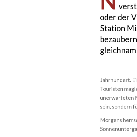
N
verst
oder der V
Station Mis
bezaubernd
gleichnam
Jahrhundert. E
Touristen magis
unerwarteten Ma
sein, sondern f
Morgens herrsch
Sonnenuntergan