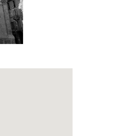
nd, wie die
espi
wie die
.00 Uhr, an
latz ist auf