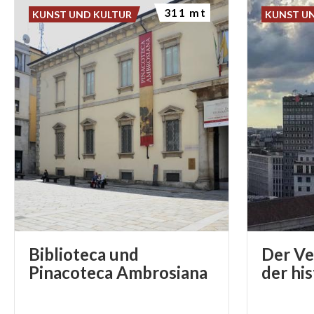
311 mt
KUNST UND KULTUR
KUNST U
Biblioteca und
Der Ve
Pinacoteca Ambrosiana