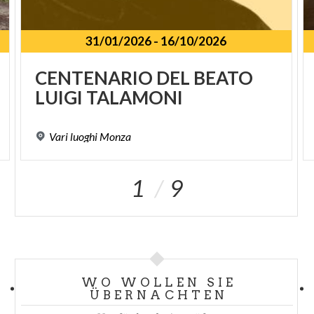
31/01/2026
-
16/10/2026
SPUNKT
CENTENARIO
DEL
BEATO
LUIGI
TALAMONI
Vari
luoghi
Monza
1
9
WO WOLLEN SIE
ÜBERNACHTEN