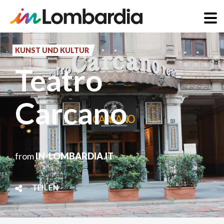
Direkt
zum
KUNST UND KULTUR
Inhalt
Teatro
Carcano
from
IN-LOMBARDIA.IT
TEILEN