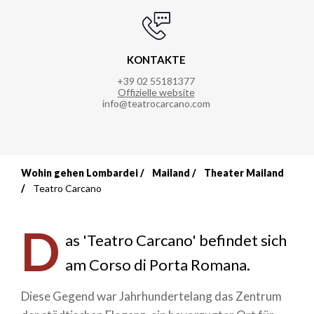
KONTAKTE
+39 02 55181377
Offizielle website
info@teatrocarcano.com
Wohin gehen Lombardei
Mailand
Theater Mailand
Breadcrumb
Teatro Carcano
D
as 'Teatro Carcano' befindet sich
am Corso di Porta Romana.
Diese Gegend war Jahrhundertelang das Zentrum