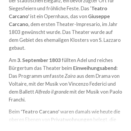
der städtischen Eleganz, ein bevorzugter Ort für
Siegesfeiern und fröhliche Feste. Das '
Teatro
Carcano'
ist ein Opernhaus, das von
Giuseppe
Carcano,
dem ersten Theater-Impresario, im Jahr
1803 gewünscht wurde. Das Theater wurde auf
dem Gebiet des ehemaligen Klosters von S. Lazzaro
gebaut.
Am
3. September 1803
füllten Adel und reiches
Bürgertum das Theater beim
Einweihungsabend:
Das Programm umfasste
Zaira
aus dem Drama von
Voltaire, mit der Musik von Vincenzo Federici und
dem Ballett
Alfredo il grande
mit der Musik von Paolo
Franchi.
Beim
'Teatro Carcano'
waren damals wie heute die
oberen Ebenen von
Privatwohnungen
belegt, die
für viele Theater des 20. Jahrhunderts ein