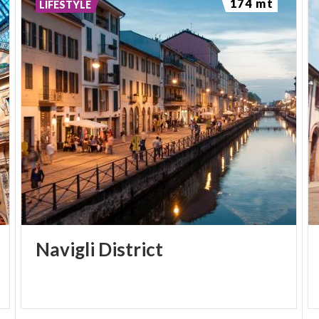
174 mt
LIFESTYLE
Knotenpunkt für den Wasserverkehr. Hierher floss
das Wasser der
Olona
und aus dem inneren
Graben
in den Ticinello
, der jenseits der
Porta Ticinese
entlang der Mauern verlief und dann einen Knick
nach Süden beschrieb, sowie in die
Vettabbia
.
Von einem Ende zum anderen war das Hafenbecken
750 Meter lang und 25 Meter breit und hatte eine
Fläche von 17.500 Quadratmetern; das Wasser war
anderthalb Meter tief.
Navigli
District