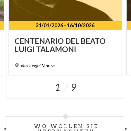
31/01/2026
-
16/10/2026
SPUNKT
CENTENARIO
DEL
BEATO
LUIGI
TALAMONI
Vari
luoghi
Monza
1
9
WO WOLLEN SIE