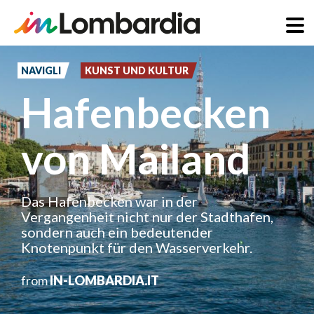
Direkt
zum
NAVIGLI
KUNST UND KULTUR
Inhalt
Hafenbecken
von Mailand
Das Hafenbecken war in der
Vergangenheit nicht nur der Stadthafen,
sondern auch ein bedeutender
Knotenpunkt für den Wasserverkehr.
from
IN-LOMBARDIA.IT