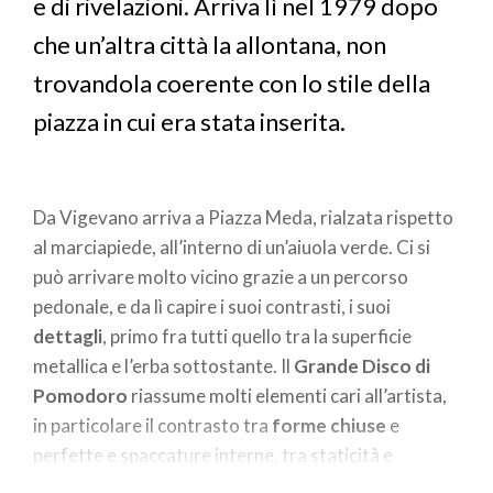
e di rivelazioni. Arriva lì nel 1979 dopo
che un’altra città la allontana, non
trovandola coerente con lo stile della
piazza in cui era stata inserita.
Da Vigevano arriva a Piazza Meda, rialzata rispetto
al marciapiede, all’interno di un’aiuola verde. Ci si
può arrivare molto vicino grazie a un percorso
pedonale, e da lì capire i suoi contrasti, i suoi
dettagli
, primo fra tutti quello tra la superficie
metallica e l’erba sottostante. Il
Grande Disco di
Pomodoro
riassume molti elementi cari all’artista,
in particolare il contrasto tra
forme chiuse
e
perfette e spaccature interne, tra staticità e
movimento, che qui si vedono nell’accostamento di