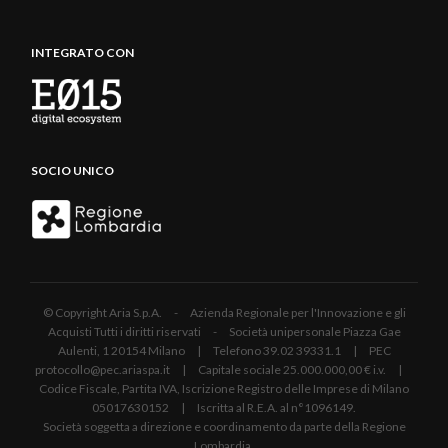
INTEGRATO CON
SOCIO UNICO
© Copyright Aria S.p.A. - Azienda Regionale per l'Innovazione e gli
Acquisti Tutti i diritti riservati - Società unipersonale Piazza Gae
Aulenti, 1 20154 Milano | Telefono 39.02 39331.1 | PEC
protocollo@pec.ariaspa.it | Capitale sociale 25.000.000,00 € i.v. |
Codice Fiscale, Partita IVA, Iscrizione Registro delle Imprese di Milano
05017630152 | Iscritta al R.E.A. al n°1096149.
Società soggetta a direzione e coordinamento da parte della Regione
Lombardia.