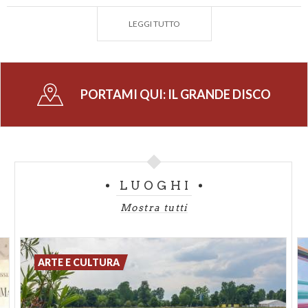
una superficie in bronzo liscia e levigata segnata da
LEGGI TUTTO
spaccature, fenditure che si diradano dal centro
come i raggi del sole
e ne rivelano un interno
caotico, un misterioso ingranaggio interno. Il Disco
richiama infatti anche il sole stesso, oltre che
PORTAMI QUI:
IL GRANDE DISCO
all’
Uomo Vitruviano
di Leonardo, inscritto in un
cerchio. L’ opera ha altre 4 versioni gemelle in altre
parti del mondo, tra cui la Bank of America Plaza in
Carolina del Nord e il campus di Università di
Chicago.
LUOGHI
Mostra tutti
ARTE E CULTURA