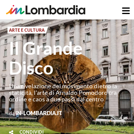
Salta
al
ARTE E CULTURA
contenuto
Il Grande
principale
Disco
Una rivelazione del movimento dietro la
staticità, l’arte di Arnaldo Pomodoro tra
ordine e caos a due passi dal centro
da
IN-LOMBARDIA.IT
CONDIVIDI