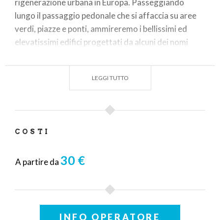
rigenerazione urbana in Europa. Passeggiando
lungo il passaggio pedonale che si affaccia su aree
verdi, piazze e ponti, ammireremo i bellissimi ed
elevatissimi edifici progettati da alcuni dei nomi
principali dell'architettura contemporanea.
LEGGI TUTTO
COSTI
30 €
A partire da
INFO OPERATORE