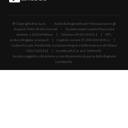
© Copyright Aria S.p.A. - Azienda Regionale per l'Innovazione e gli
Acquisti Tutti i diritti riservati - Società unipersonale Piazza Gae
Aulenti, 1 20154 Milano | Telefono 39.02 39331.1 | PEC
protocollo@pec.ariaspa.it | Capitale sociale 25.000.000,00 € i.v. |
Codice Fiscale, Partita IVA, Iscrizione Registro delle Imprese di Milano
05017630152 | Iscritta al R.E.A. al n°1096149.
Società soggetta a direzione e coordinamento da parte della Regione
Lombardia.