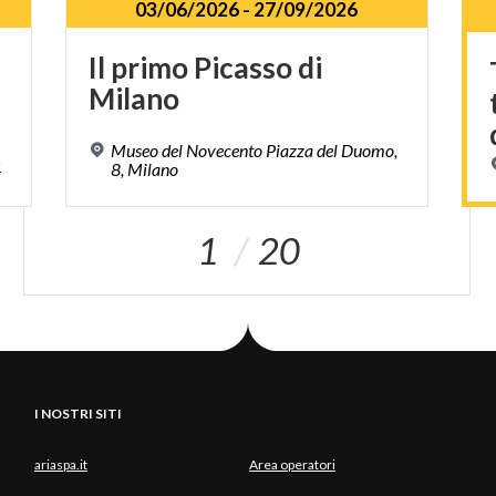
03/06/2026
-
27/09/2026
Il
primo
Picasso
di
Milano
Museo del Novecento Piazza del Duomo,
4
8, Milano
1
20
I NOSTRI SITI
ariaspa.it
Area operatori