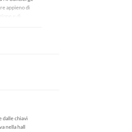
ere appieno di
zione e di
e magistralmente
mplice domanda
e è quella di
 dalle chiavi
a nella hall