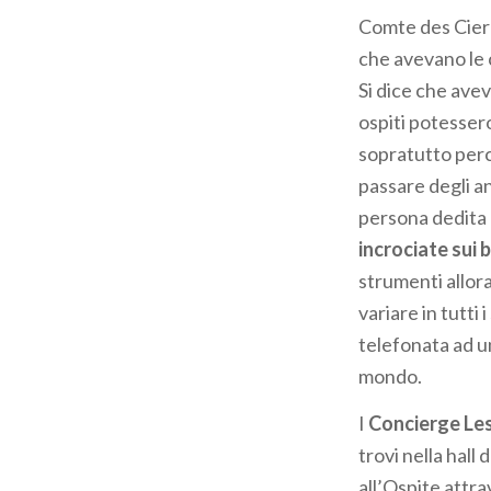
Comte des Cierg
che avevano le c
Si dice che avev
ospiti potesser
sopratutto perc
passare degli ann
persona dedita a
incrociate sui 
strumenti allor
variare in tutti
telefonata ad u
mondo.
I
Concierge Les
trovi nella hall 
all’Ospite attra