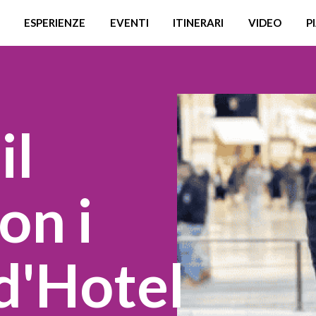
ESPERIENZE
EVENTI
ITINERARI
VIDEO
P
il
on i
d'Hotel