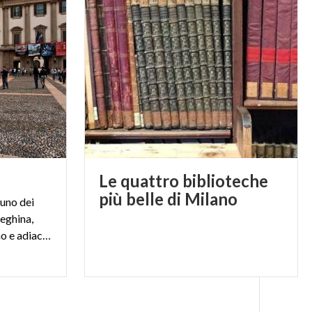
Le quattro biblioteche
più belle di Milano
 uno dei
eghina,
situato alla destra del Duomo e adiacente all'Arengario.