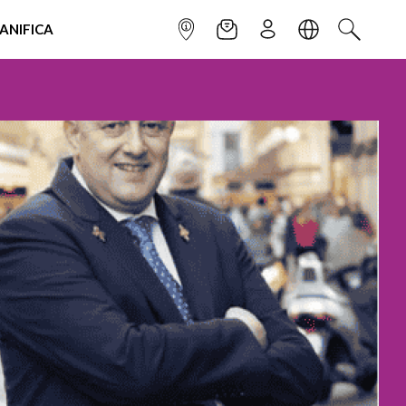
IANIFICA
INFOPOINT
NEWSLETTER
ISCRIVITI
LINGUA
CERCA