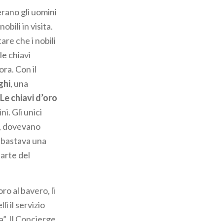
rano gli uomini
bili in visita.
are che i nobili
e chiavi
ra. Con il
ghi
, una
Le chiavi d’oro
ni. Gli unici
t, dovevano
, bastava una
parte del
ro al bavero, li
li il servizio
a”. Il Concierge