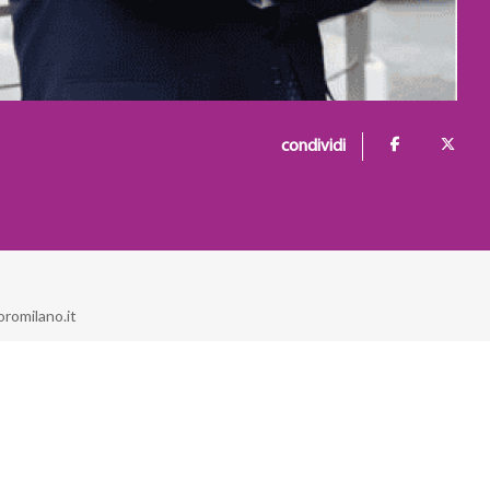
condividi
romilano.it