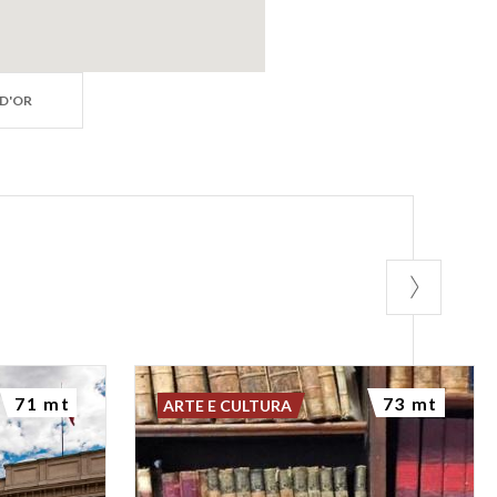
 D'OR
71 mt
73 mt
ARTE E CULTURA