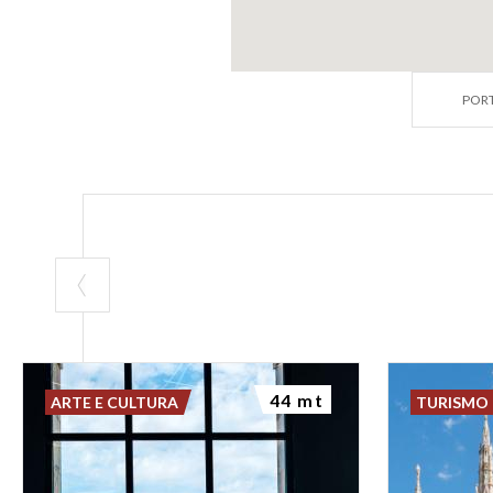
PORT
44 mt
ARTE E CULTURA
TURISMO 