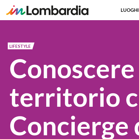
LUOGHI
Salta
al
contenuto
LIFESTYLE
principale
Conoscere 
territorio c
Concierge 