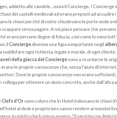
es, addetto alle candele…ossia il Concierge. I Concierge e
hiavi dei castelli medievali ed erano preposti ad accudire i no
ano le chiavi perché di notte chiudevano le porte onde evit
o scappare senza pagare. A noi piace pensare che avevano l
hé erano persone degne di fiducia, così come lo sono tutt’o
i, il
Concierge
divenne una figura importante negli
alber
 soddisfare ogni richiesta, legale e morale, di ogni cliente.
baveri della giacca del Concierge
sono a ricordarne le origi
a erano le proprie conoscenze che, senza l’aiuto di interne
 i settori. Dove le proprie conoscenze non erano sufficienti
n collega per ottenere un aiuto concreto, anche dall’altra 
 Clefs d'Or
sono coloro che in Hotel indossano le chiavi d'o
dell'hotel al desk e proprio loro sanno rendere ai massimi livel
verso lo spirito che li unisce ovvero: “Il servizio con Amicizi