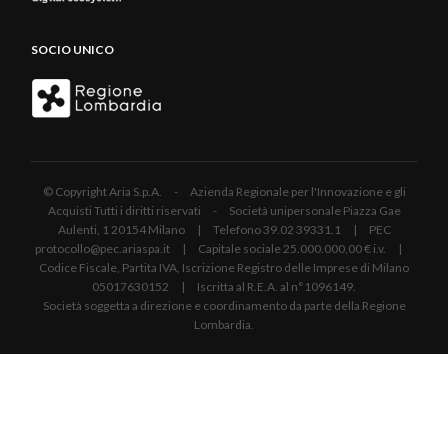
SOCIO UNICO
© Copyright Aria S.p.A. - Azienda Regionale per l'Innovazione e gli
Acquisti Tutti i diritti riservati - Società unipersonale Piazza Gae
Aulenti, 1 20154 Milano | Telefono 39.02 39331.1 | PEC
protocollo@pec.ariaspa.it | Capitale sociale 25.000.000,00 € i.v. |
Codice Fiscale, Partita IVA, Iscrizione Registro delle Imprese di Milano
05017630152 | Iscritta al R.E.A. al n°1096149.
Società soggetta a direzione e coordinamento da parte della Regione
Lombardia.