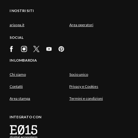
I NOSTRI SITI
ariaspa.it
Area operatori
SOCIAL
IN LOMBARDIA
Chi siamo
Socio unico
Contatti
Privacy e Cookies
Area stampa
Termini e condizioni
INTEGRATO CON