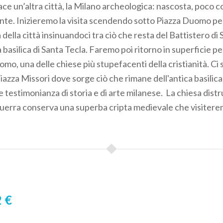
ace un’altra città, la Milano archeologica: nascosta, poco 
nte. Inizieremo la visita scendendo sotto Piazza Duomo pe
a della città insinuandoci tra ciò che resta del Battistero di
la basilica di Santa Tecla. Faremo poi ritorno in superficie pe
omo, una delle chiese più stupefacenti della cristianità. C
iazza Missori dove sorge ciò che rimane dell'antica basilica
re testimonianza di storia e di arte milanese. La chiesa distr
erra conserva una superba cripta medievale che visiterem
 €