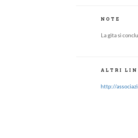
NOTE
La gita si concl
ALTRI LI
http://associaz