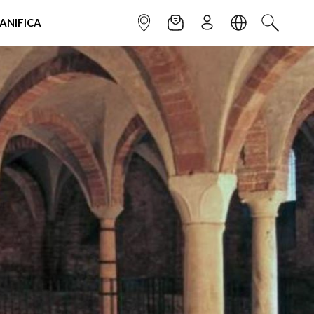
IANIFICA
INFOPOINT
NEWSLETTER
ISCRIVITI
LINGUA
CERCA