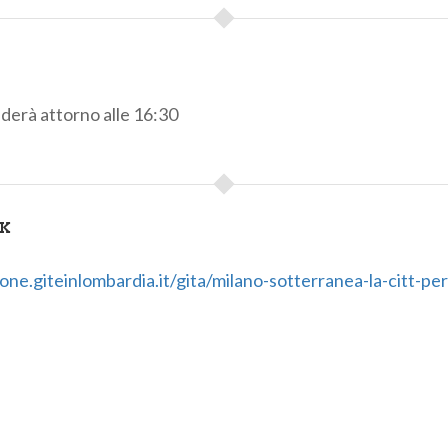
uderà attorno alle 16:30
NK
ione.giteinlombardia.it/gita/milano-sotterranea-la-citt-p