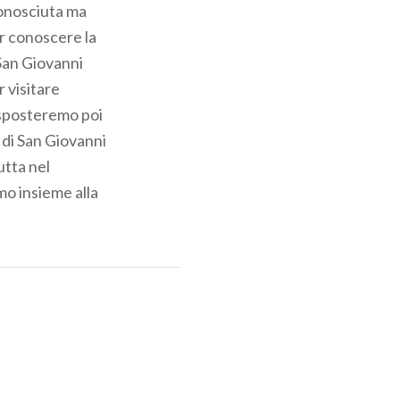
conosciuta ma
r conoscere la
 San Giovanni
r visitare
i sposteremo poi
 di San Giovanni
utta nel
o insieme alla