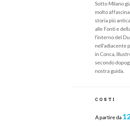
Sotto Milano gi
pane
molto affascina
storia più antic
alle Fonti e del
l'interno del Du
nell'adiacente p
in Conca, illust
secondo dopogu
nostra guida.
COSTI
12
A partire da