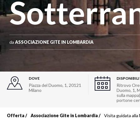
Sotterra
da
ASSOCIAZIONE GITE IN LOMBARDIA
DOVE
DISPONIBIL
Piazza del Duomo, 1
,
20121
Ritrovo Ore 
Milano
Duomo, 1, M
sulla mappa).
portone cen
Offerta
Associazione Gite in Lombardia
Visita guidata all
Briciole
di