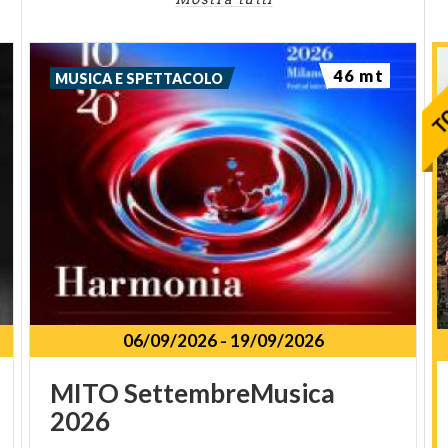
46 mt
MUSICA E SPETTACOLO
06/09/2026
-
19/09/2026
MITO
SettembreMusica
2026