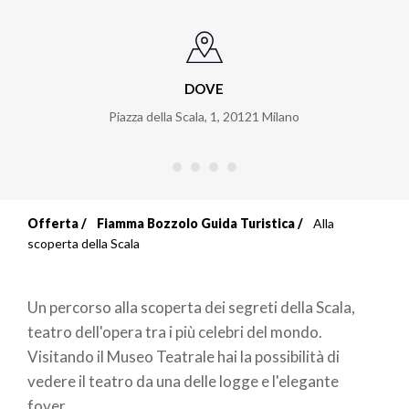
DOVE
Piazza della Scala, 1
,
20121
Milano
Offerta
Fiamma Bozzolo Guida Turistica
Alla
Briciole
scoperta della Scala
di
Un percorso alla scoperta dei segreti della Scala,
pane
teatro dell'opera tra i più celebri del mondo.
Visitando il Museo Teatrale hai la possibilità di
vedere il teatro da una delle logge e l'elegante
foyer.