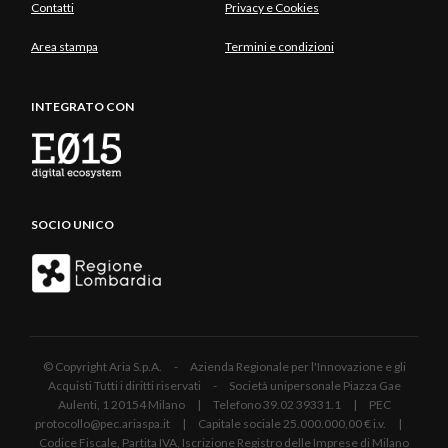
Contatti
Privacy e Cookies
Area stampa
Termini e condizioni
INTEGRATO CON
SOCIO UNICO
© Copyright Aria S.p.A. - Azienda Regionale per l'Innovazione e gli
Acquisti Tutti i diritti riservati - Società unipersonale Piazza Gae
Aulenti, 1 20154 Milano | Telefono 39.02 39331.1 | PEC
protocollo@pec.ariaspa.it | Capitale sociale 25.000.000,00 € i.v. |
Codice Fiscale, Partita IVA, Iscrizione Registro delle Imprese di Milano