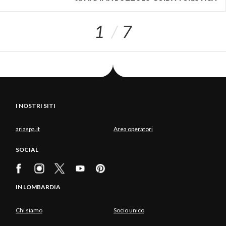
1
7
I NOSTRI SITI
ariaspa.it
Area operatori
SOCIAL
IN LOMBARDIA
Chi siamo
Socio unico