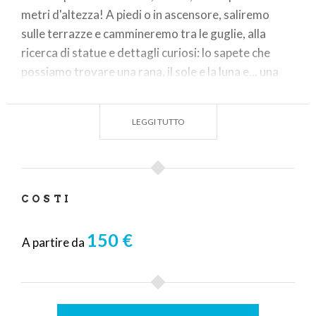
metri d'altezza! A piedi o in ascensore, saliremo
sulle terrazze e cammineremo tra le guglie, alla
ricerca di statue e dettagli curiosi: lo sapete che
possiamo trovare una rana, il sole e la luna e... una
racchetta da tennis?
Infine, ai piedi della guglia maggiore, ci saluteremo
LEGGI TUTTO
all'ombra della Madonnina.
COSTI
150 €
A partire da