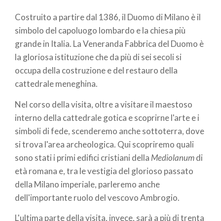
di
Costruito a partire dal 1386, il Duomo di Milano è il
pane
simbolo del capoluogo lombardo e la chiesa più
grande in Italia. La Veneranda Fabbrica del Duomo è
la gloriosa istituzione che da più di sei secoli si
occupa della costruzione e del restauro della
cattedrale meneghina.
Nel corso della visita, oltre a visitare il maestoso
interno della cattedrale gotica e scoprirne l'arte e i
simboli di fede, scenderemo anche sottoterra, dove
si trova l'area archeologica. Qui scopriremo quali
sono stati i primi edifici cristiani della
Mediolanum
di
età romana e, tra le vestigia del glorioso passato
della Milano imperiale, parleremo anche
dell'importante ruolo del vescovo Ambrogio.
L'ultima parte della visita, invece, sarà a più di trenta