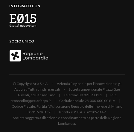
INTEGRATO CON
SOCIO UNICO
© Copyright Aria S.p.A. - Azienda Regionale per l'Innovazione e gli
Acquisti Tutti i diritti riservati - Società unipersonale Piazza Gae
Aulenti, 1 20154 Milano | Telefono 39.02 39331.1 | PEC
protocollo@pec.ariaspa.it | Capitale sociale 25.000.000,00 € i.v. |
Codice Fiscale, Partita IVA, Iscrizione Registro delle Imprese di Milano
05017630152 | Iscritta al R.E.A. al n°1096149.
Società soggetta a direzione e coordinamento da parte della Regione
Lombardia.