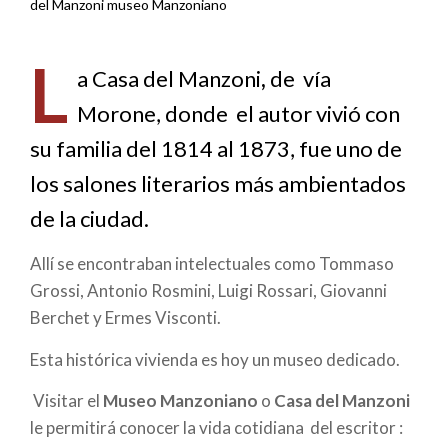
Sobrescribir
del Manzoni museo Manzoniano
enlaces
L
de
a Casa del Manzoni
,
de vía
Morone, donde el autor vivió con
ayuda
su familia del 1814 al 1873, fue uno de
a
los salones literarios más ambientados
la
de la ciudad.
navegación
Allí se encontraban intelectuales como Tommaso
Grossi, Antonio Rosmini, Luigi Rossari, Giovanni
Berchet y Ermes Visconti.
Esta histórica vivienda es hoy un museo dedicado.
Visitar el
Museo Manzoniano
o
Casa del Manzoni
le permitirá conocer la vida cotidiana del escritor :