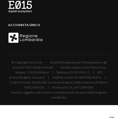
ACCIONISTA ÚNICO
© Copyright Aria S.p.A. - Azienda Regionale per l'Innovazione e gli
Acquisti Tutti i diritti riservati - Società unipersonale Piazza Gae
Aulenti, 1 20154 Milano | Telefono 39.02 39331.1 | PEC
protocollo@pec.ariaspa.it | Capitale sociale 25.000.000,00 € i.v. |
Codice Fiscale, Partita IVA, Iscrizione Registro delle Imprese di Milano
05017630152 | Iscritta al R.E.A. al n°1096149.
Società soggetta a direzione e coordinamento da parte della Regione
Lombardia.