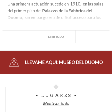
Una primera actuación sucede en 1910, en las salas
del primer piso del
Palazzo della Fabbrica del
Duomo,
sin embargo era de difícil acceso para los
locales y la cantidad de material acumulado que
salvaguardar hacían que el espacio no fuera
LEER TODO
suficiente.
En 1948 la
Fabbrica del Duomo
– entidad que se
encarga del ciclo operativo de la catedral - obtiene
la concesión de nueve salas situadas en el piso bajo
LLÉVAME AQUÍ:
MUSEO DEL DUOMO
del ala más antigua del
Palacio Real,
y finalmente en
1953, el lugar fue idónea para albergar y exponer las
obras guardadas, cuya cantidad había aumentado
considerablemente después de los daños
producidos por los bombardeos del segundo
LUGARES
conflicto bélico.
Mostrar todo