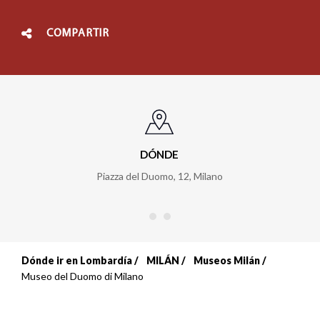
COMPARTIR
DÓNDE
Piazza del Duomo, 12
,
Milano
Dónde ir en Lombardía
MILÁN
Museos Milán
Sobrescribir
Museo del Duomo di Milano
enlaces