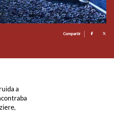
Compartir
ruida a
encontraba
ziere,