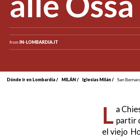
alle Ossa
from
IN-LOMBARDIA.IT
Dónde ir en Lombardía
MILÁN
Iglesias Milán
San Bernard
Sobrescribir
enlaces
L
a Chie
de
partir
ayuda
el viejo H
a