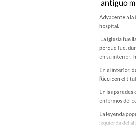
antiguo me
la
Adyacente a la i
navegación
hospital.
La iglesia fue 
porque fue, dur
en su interior, 
En el interior, 
Ricci
con el títu
En las paredes 
enfermos del c
La leyenda popu
izquierda del a
fantasmal.