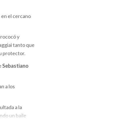
n en el cercano
o-rococó y
aggiai tanto que
u protector.
de
Sebastiano
n a los
ltada a la
ndo un baile