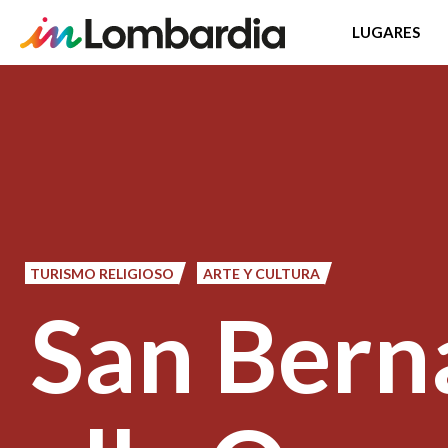
LUGARES
Pasar
al
contenido
principal
TURISMO RELIGIOSO
ARTE Y CULTURA
San Bern