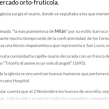
rcado orto-frutícola.
glesia surgía el osario, donde se sepultaba a los que moría
llamada "la más piamontesa de
Milán
" por su estilo barroc
ante mucho tiempo sede de la confraternidad de los form
hay una lienzo
cinquecentesca
que representa a San Lucio, s
desata curiosidad la capilla-osario decorada con un fresco 
lo "Trionfo di anime in un volo di angeli" (1695).
de la iglesia se encuentran huesos humanos que pertenecía
ercano Hospital.
lar cuenta que el 2 Noviembre los huesos de una niña, sepu
ltar, cobran vida y arrastran todos los esqueletos componie