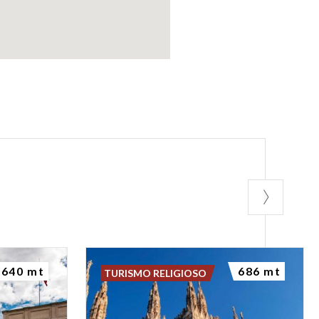
640 mt
686 mt
TURISMO RELIGIOSO