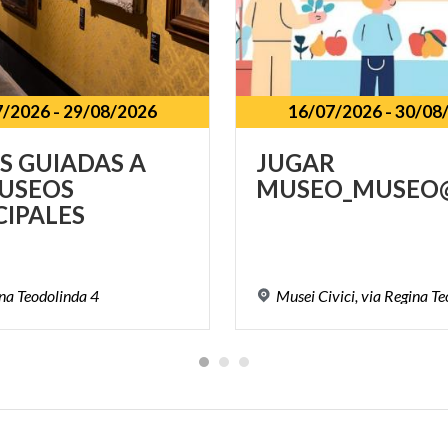
7/2026
-
29/08/2026
16/07/2026
-
30/08
AS GUIADAS A
JUGAR
USEOS
MUSEO_MUSEO@
IPALES
na
Teodolinda
4
Musei
Civici,
via
Regina
Te