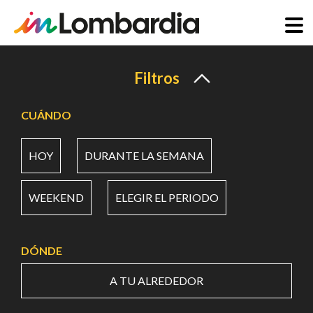
Pasar
al
Filtros
contenido
principal
CUÁNDO
HOY
DURANTE LA SEMANA
WEEKEND
ELEGIR EL PERIODO
DÓNDE
A TU ALREDEDOR