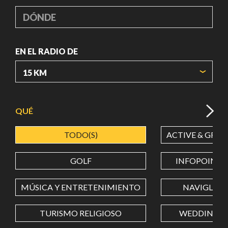
DÓNDE
EN EL RADIO DE
ORIGIN COORDINATES
QUÉ
TODO(S)
ACTIVE & GREE
LATITUD
GOLF
INFOPOINT
LONGITUD
MÚSICA Y ENTRETENIMIENTO
NAVIGLI
TURISMO RELIGIOSO
WEDDING
Value in decimal degrees. Use dot (.) as decimal separator.