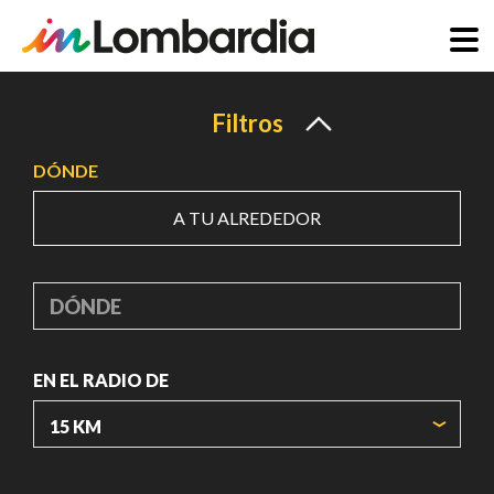
Pasar
al
Filtros
contenido
DÓNDE
principal
A TU ALREDEDOR
DÓNDE
EN EL RADIO DE
ORIGIN COORDINATES