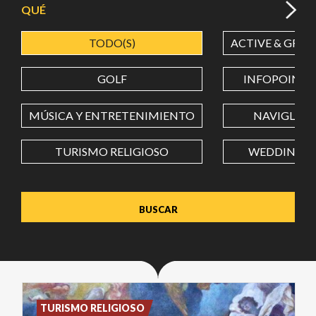
QUÉ
TODO(S)
ACTIVE & GREE
LATITUD
GOLF
INFOPOINT
LONGITUD
MÚSICA Y ENTRETENIMIENTO
NAVIGLI
TURISMO RELIGIOSO
WEDDING
Value in decimal degrees. Use dot (.) as decimal separator.
TURISMO RELIGIOSO