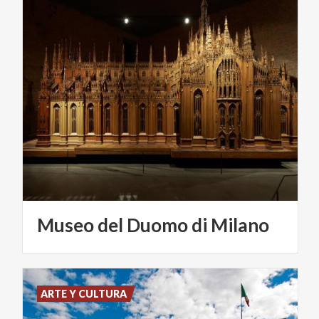
Museo
del
Duomo
di
Milano
ARTE Y CULTURA