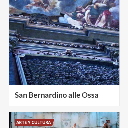
San
Bernardino
alle
Ossa
ARTE Y CULTURA