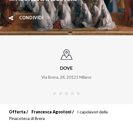
CONDIVIDI
DOVE
Via Brera, 28
,
20121
Milano
Offerta
Francesca Agostoni
I capolavori della
Briciole
Pinacoteca di Brera
di