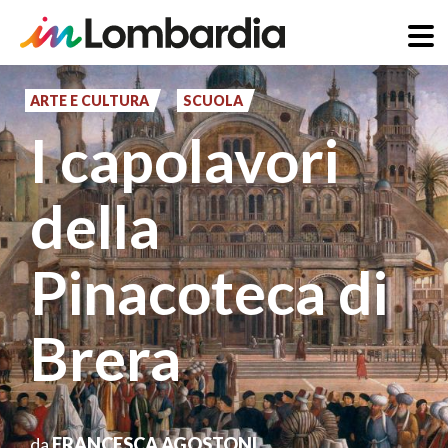
Salta
al
ARTE E CULTURA
SCUOLA
contenuto
I capolavori
principale
della
Pinacoteca di
Brera
da
FRANCESCA AGOSTONI