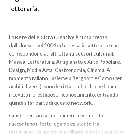
letteraria.
La
Rete delle Città Creative
è stata creata
dall'Unesco nel 2004 ed è divisa in sette aree che
corrispondono ad altrettanti
settori culturali
:
Musica, Letteratura, Artigianato e Arte Popolare,
Design, Media Arts, Gastronomia, Cinema. Al
momento
Milano
, insieme a Bergamo e Como (per
ambiti diversi), sono le città lombarde che hanno
ricevuto il prestigioso riconoscimento, entrando
quindi a far parte di questo
network
.
Giusto per fare alcuni numeri - e nomi - che
raccontano il forte legame esistente fra
letteraratura, editoria e Milano
, basti pensare che