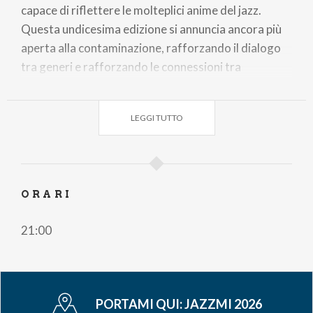
capace di riflettere le molteplici anime del jazz.
Questa undicesima edizione si annuncia ancora più
aperta alla contaminazione, rafforzando il dialogo
tra generi e rafforzando le connessioni tra
tradizione e innovazione.
LEGGI TUTTO
JAZZMI dal 2016 è prodotto da Associazione
JAZZMI, Ponderosa Music & Art e Triennale Milano
Teatro, in collaborazione con Blue Note Milano e
con la direzione artistica di Luciano Linzi e Titti
ORARI
Santini. Main partner Volvo. Partner Armani / Silos e
Apple Music.
21:00
Per maggior dettagli
Clicca qui
PORTAMI QUI:
JAZZMI 2026