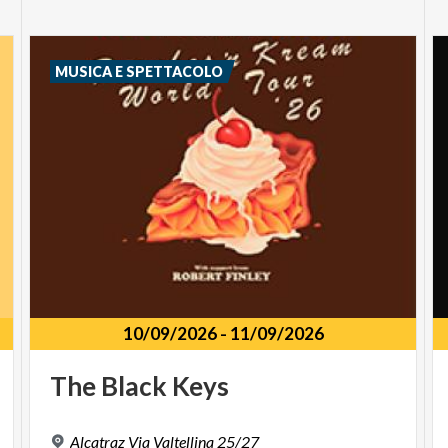
MUSICA E SPETTACOLO
10/09/2026
-
11/09/2026
The
Black
Keys
Alcatraz
Via
Valtellina
25/27