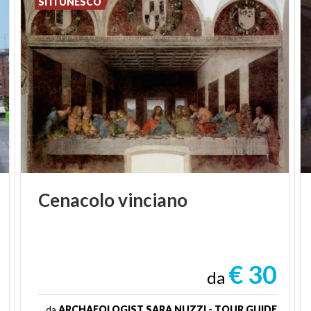
SITI UNESCO
Cenacolo
vinciano
€ 30
da
da
ARCHAEOLOGIST SARA NUZZI - TOUR GUIDE