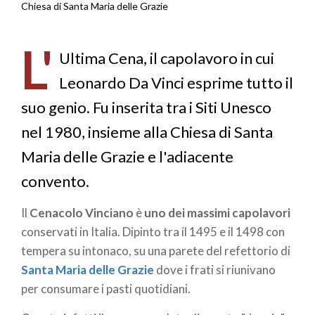
Briciole
Chiesa di Santa Maria delle Grazie
di
L'
pane
Ultima Cena, il capolavoro in cui
Leonardo Da Vinci esprime tutto il
suo genio. Fu inserita tra i Siti Unesco
nel 1980, insieme alla Chiesa di Santa
Maria delle Grazie e l'adiacente
convento.
Il
Cenacolo Vinciano
è
uno dei massimi capolavori
conservati in Italia. Dipinto tra il 1495 e il 1498 con
tempera su intonaco, su una parete del refettorio di
Santa Maria delle Grazie
dove i frati si riunivano
per consumare i pasti quotidiani.