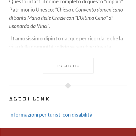
Questo infatti il nome completo di questo "doppio"
Patrimonio Unesco:
"Chiesa e Convento domenicano
di Santa Maria delle Grazie con "L'Ultima Cena" di
Leonardo da Vinci"
.
Il
famosissimo dipinto
nacque per ricordare che la
vita della
comunità religiosa
sarebbe dovuta
essere un’estensione di quella di Cristo e degli
apostoli.
LEGGI TUTTO
Fu commissionato da
Ludovico Sforza
, in
quell’epoca Duca di Milano, con l'intento di
impreziosire il luogo e la città in cui aveva dato
ALTRI LINK
disposizione di essere sepolto. Il tratto sapiente del
pittore inganna l’occhio di chi guarda, dando
Informazioni per turisti con disabilità
l'illusione che la stanza sia profonda e spaziosa. La
tecnica utilizzata
permise all'autore di ritoccare
l’Ultima Cena anche in momenti successivi e di