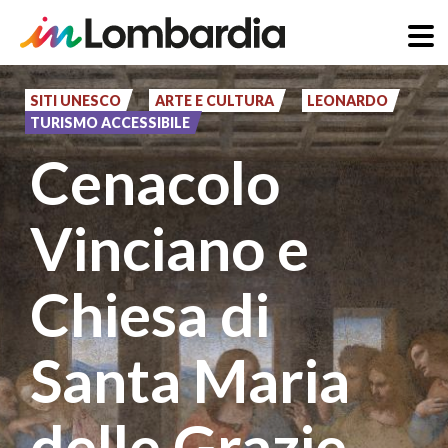
Salta
al
SITI UNESCO
ARTE E CULTURA
LEONARDO
TURISMO ACCESSIBILE
contenuto
Cenacolo
principale
Vinciano e
Chiesa di
Santa Maria
delle Grazie