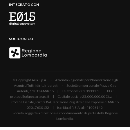
INTEGRATO CON
SOCIO UNICO
© Copyright Aria S.p.A. - Azienda Regionale per l'Innovazione e gli
Acquisti Tutti i diritti riservati - Società unipersonale Piazza Gae
Aulenti, 1 20154 Milano | Telefono 39.02 39331.1 | PEC
protocollo@pec.ariaspa.it | Capitale sociale 25.000.000,00 € i.v. |
Codice Fiscale, Partita IVA, Iscrizione Registro delle Imprese di Milano
05017630152 | Iscritta al R.E.A. al n°1096149.
Società soggetta a direzione e coordinamento da parte della Regione
Lombardia.