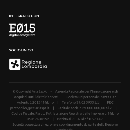
INTEGRATO CON
SOCIO UNICO
© Copyright Aria S.p.A. - Azienda Regionale per l'Innovazione e gli
Acquisti Tutti i diritti riservati - Società unipersonale Piazza Gae
Aulenti, 1 20154 Milano | Telefono 39.02 39331.1 | PEC
protocollo@pec.ariaspa.it | Capitale sociale 25.000.000,00 € i.v. |
Codice Fiscale, Partita IVA, Iscrizione Registro delle Imprese di Milano
05017630152 | Iscritta al R.E.A. al n°1096149.
Società soggetta a direzione e coordinamento da parte della Regione
Lombardia.