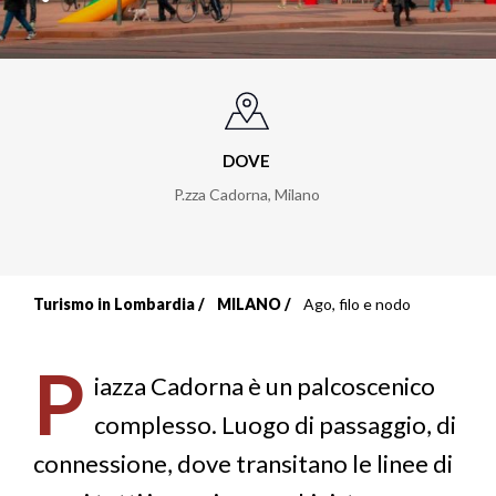
DOVE
P.zza Cadorna
,
Milano
Turismo in Lombardia
MILANO
Ago, filo e nodo
Briciole
di
P
iazza Cadorna è un palcoscenico
pane
complesso. Luogo di passaggio, di
connessione, dove transitano le linee di