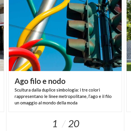
Milano è la casa in Italia e nel mondo, e per le sue
forme sinuose anche al biscione dei Visconti,
presente nello stemma della città. Oggi è un’icona
strettamente connessa a Piazza Cadorna grazie alla
quale uno spazio difficile, di transito, ha assunto una
colorata identità
.
Ago
filo
e
nodo
Scultura dalla duplice simbologia: i tre colori
rappresentano le linee metropolitane, l’ago e il filo
un omaggio al mondo della moda
1
20