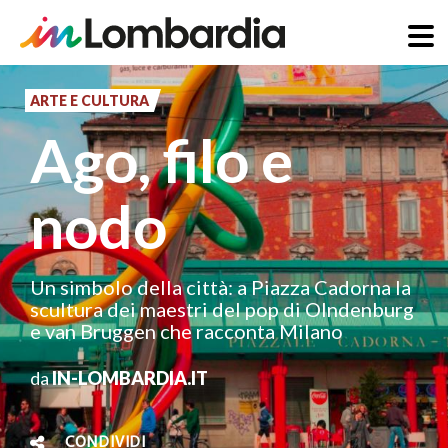
Salta
al
ARTE E CULTURA
contenuto
Ago, filo e
principale
nodo
Un simbolo della città: a Piazza Cadorna la
scultura dei maestri del pop di Olndenburg
e van Bruggen che racconta Milano
da
IN-LOMBARDIA.IT
CONDIVIDI