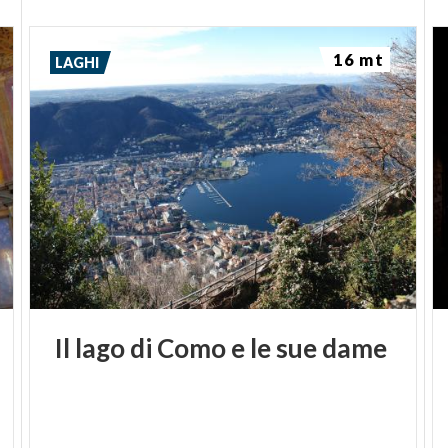
16 mt
LAGHI
Il
lago
di
Como
e
le
sue
dame