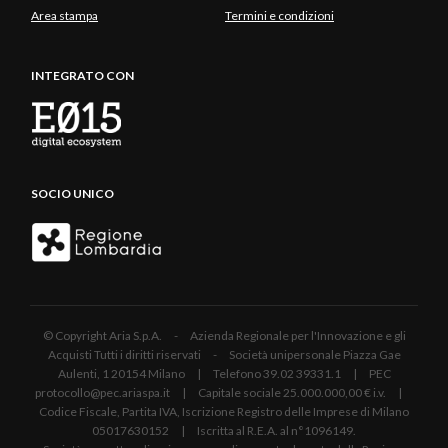
Area stampa
Termini e condizioni
INTEGRATO CON
SOCIO UNICO
© Copyright Aria S.p.A. - Azienda Regionale per l'Innovazione e gli
Acquisti Tutti i diritti riservati - Società unipersonale Piazza Gae
Aulenti, 1 20154 Milano | Telefono 39.02 39331.1 | PEC
protocollo@pec.ariaspa.it | Capitale sociale 25.000.000,00 € i.v. |
Codice Fiscale, Partita IVA, Iscrizione Registro delle Imprese di Milano
05017630152 | Iscritta al R.E.A. al n°1096149.