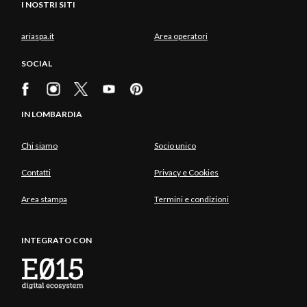
I NOSTRI SITI
ariaspa.it
Area operatori
SOCIAL
IN LOMBARDIA
Chi siamo
Socio unico
Contatti
Privacy e Cookies
Area stampa
Termini e condizioni
INTEGRATO CON