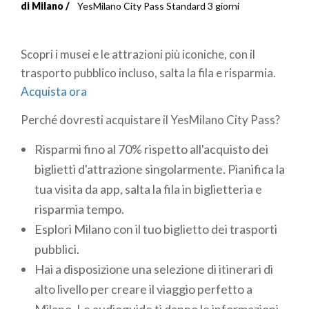
Briciole
di Milano
YesMilano City Pass Standard 3 giorni
di
Scopri i musei e le attrazioni più iconiche, con il
pane
trasporto pubblico incluso, salta la fila e risparmia.
Acquista ora
Perché dovresti acquistare il YesMilano City Pass?
Risparmi fino al 70% rispetto all'acquisto dei
biglietti d'attrazione singolarmente. Pianifica la
tua visita da app, salta la fila in biglietteria e
risparmia tempo.
Esplori Milano con il tuo biglietto dei trasporti
pubblici.
Hai a disposizione una selezione di itinerari di
alto livello per creare il viaggio perfetto a
Milano. Le audioguide ti danno le informazioni