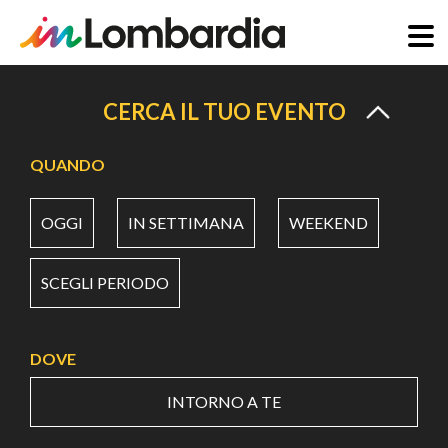
Salta
al
CERCA IL TUO EVENTO
contenuto
principale
QUANDO
OGGI
IN SETTIMANA
WEEKEND
SCEGLI PERIODO
DOVE
INTORNO A TE