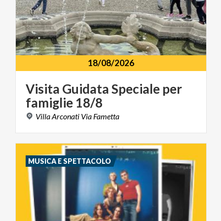
18/08/2026
Visita
Guidata
Speciale
per
famiglie
18/8
Villa
Arconati
Via
Fametta
MUSICA E SPETTACOLO