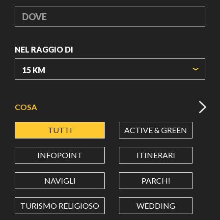
DOVE
NEL RAGGIO DI
ORIGIN COORDINATES
COSA
TUTTI
ACTIVE & GREEN
A
LATITUDINE
INFOPOINT
ITINERARI
LONGITUDINE
NAVIGLI
PARCHI
TURISMO RELIGIOSO
WEDDING
Value in decimal degrees. Use dot (.) as decimal separator.