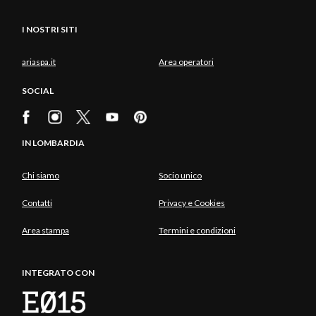
I NOSTRI SITI
ariaspa.it
Area operatori
SOCIAL
IN LOMBARDIA
Chi siamo
Socio unico
Contatti
Privacy e Cookies
Area stampa
Termini e condizioni
INTEGRATO CON