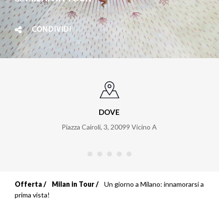
CONDIVIDI
DOVE
Piazza Cairoli, 3
,
20099
Vicino A
Offerta
Milan in Tour
Un giorno a Milano: innamorarsi a
Briciole
prima vista!
di