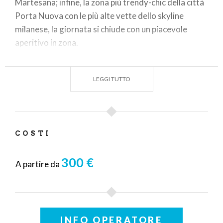
Martesana; infine, la zona più trendy-chic della città
Porta Nuova con le più alte vette dello skyline
milanese, la giornata si chiude con un piacevole
aperitivo in zona.
LEGGI TUTTO
COSTI
300 €
A partire da
INFO OPERATORE