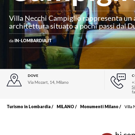
Villa Necchi Campiglio rappresenta un a
architettura situato a pochi passi dal 
da
IN-LOMBARDIA.IT
DOVE
C
Via Mozart, 14
,
Milano
+
Si
f
Turismo in Lombardia
MILANO
Monumenti Milano
Villa
Briciole
di