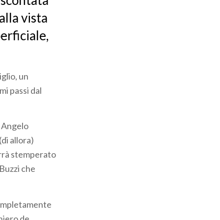
 scontata
alla vista
erficiale,
glio, un
mi passi dal
i Angelo
di allora)
errà stemperato
 Buzzi che
 completamente
ghiero de