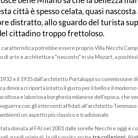
nosce bene Milano sa che la bellezza mai
sta città è spesso celata, quasi nascosta 
ore distratto, allo sguardo del turista sup
del cittadino troppo frettoloso.
 caratteristica potrebbe essere proprio Villa Necchi Campi
 di arte e architettura “nascosto” in via Mozart, a pochissi
l 1932 e il 1935 dall’architetto Portaluppi su commissione d
ca dimora ci riporta intatto il gusto per il bello e il moderno (
 facoltosa e laboriosa borghesia milanese dell’epoca, che v
poguerra con gli interventi affidati all’architetto Tommaso
ambienti un aspetto più classico e tradizionale.
stata donata al FAI nel 2001 dalle sorelle Necchi e oggi è
 agli arredi originali, la villa ospita anche
tre collezioni
: Ali