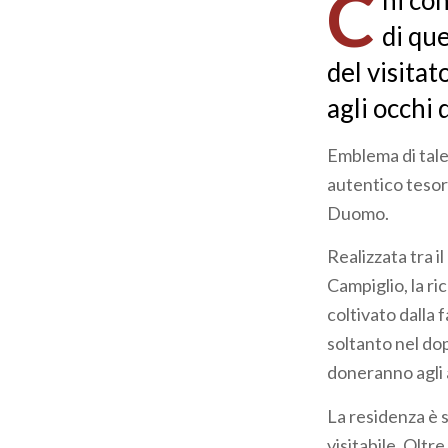
C
hi co
pane
di que
del visitat
agli occhi 
Emblema di tale
autentico tesoro
Duomo.
Realizzata tra i
Campiglio, la ric
coltivato dalla
soltanto nel do
doneranno agli 
La residenza è 
visitabile. Oltre