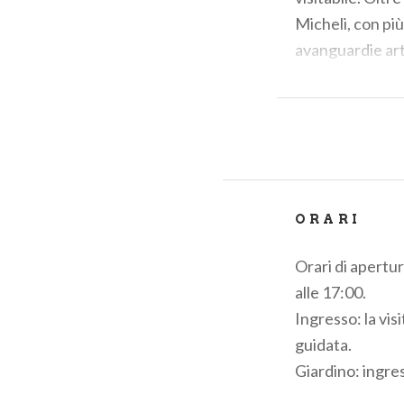
Micheli, con più
avanguardie art
dei più rappresen
ORARI
Orari di apertur
alle 17:00.
Ingresso: la vis
guidata.
Giardino: ingre