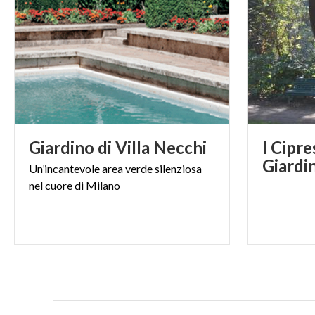
Giardino
di
Villa
Necchi
I Cipre
Giardi
Un’incantevole
area
verde
silenziosa
nel
cuore
di
Milano