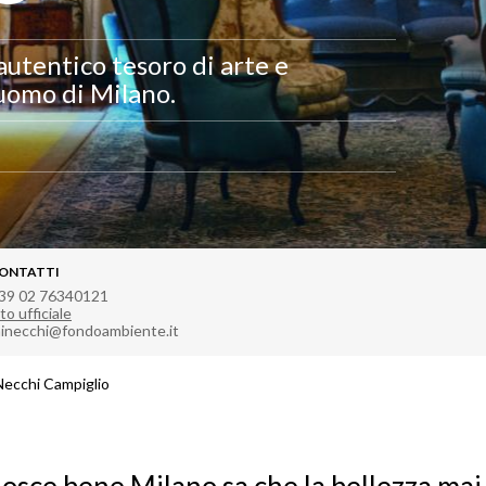
utentico tesoro di arte e
Duomo di Milano.
ONTATTI
39 02 76340121
to ufficiale
ainecchi@fondoambiente.it
 Necchi Campiglio