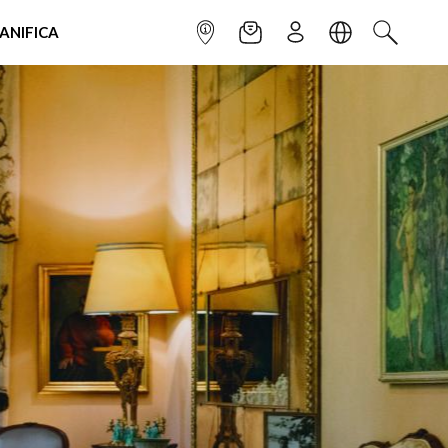
IANIFICA
INFOPOINT
NEWSLETTER
ISCRIVITI
LINGUA
CERCA