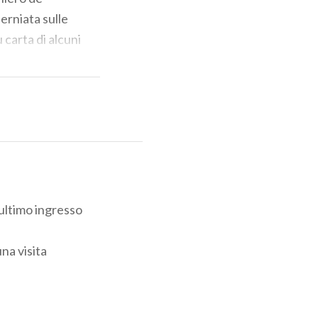
erniata sulle
 carta di alcuni
 secolo scorso.
'ultimo ingresso
na visita