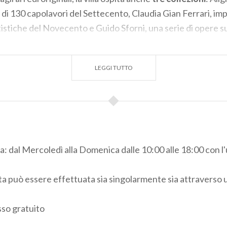
 di 130 capolavori del Settecento, Claudia Gian Ferrari, imp
istiche del Novecento e Guido Sforni, una serie di opere su
tativi artisti italiani e stranieri attivi nella prima metà del
LEGGI TUTTO
a: dal Mercoledì alla Domenica dalle 10:00 alle 18:00 con l
ita può essere effettuata sia singolarmente sia attraverso u
sso gratuito