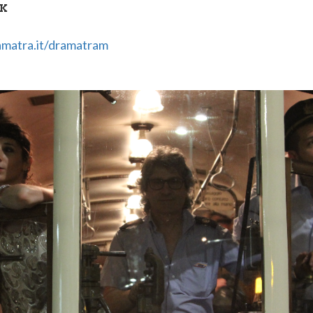
NK
matra.it/dramatram