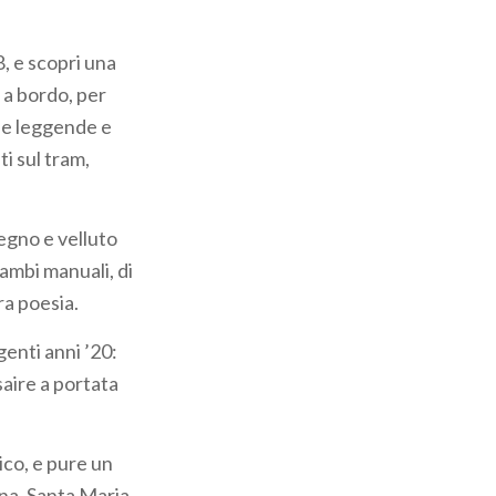
, e scopri una
 a bordo, per
lle leggende e
i sul tram,
legno e velluto
cambi manuali, di
ra poesia.
genti anni ’20:
saire a portata
ico, e pure un
rna, Santa Maria