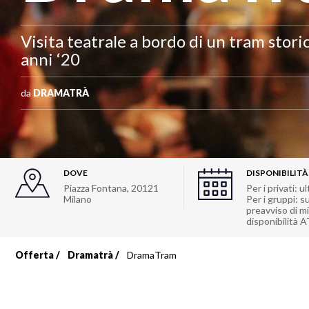
Visita teatrale a bordo di un tram stori
anni ‘20
da
DRAMATRÀ
DOVE
DISPONIBILITÀ
Piazza Fontana
,
20121
Per i privati: 
Milano
Per i gruppi: 
preavviso di m
disponibilità 
Offerta
Dramatrà
DramaTram
Briciole
di