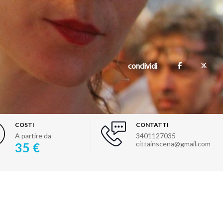
condividi
COSTI
CONTATTI
A partire da
3401127035
cittainscena@gmail.com
35 €