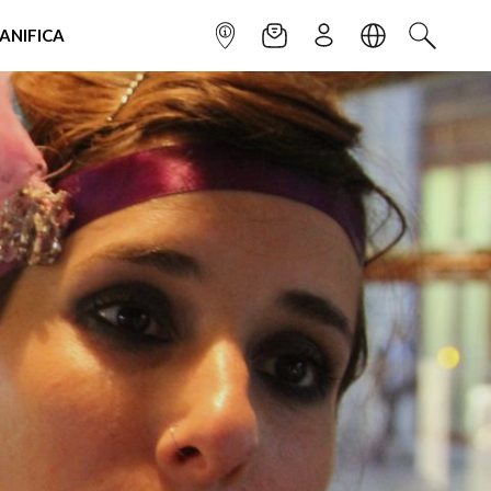
IANIFICA
INFOPOINT
NEWSLETTER
ISCRIVITI
LINGUA
CERCA