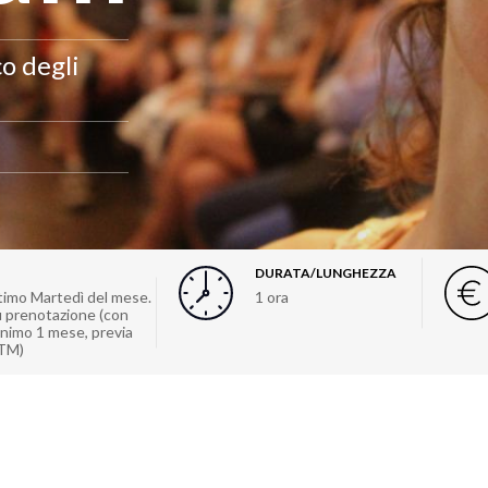
co degli
DURATA/LUNGHEZZA
ultimo Martedì del mese.
1 ora
su prenotazione (con
inimo 1 mese, previa
ATM)