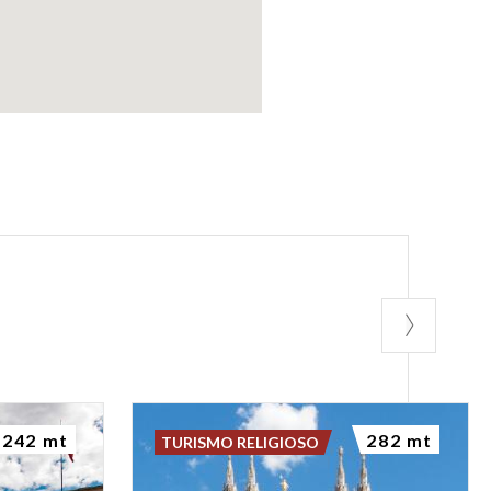
242 mt
282 mt
TURISMO RELIGIOSO