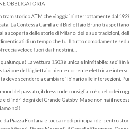
NE OBBLIGATORIA
 un tram storico ATM che viaggia ininterrottamente dal 1928
ta. La Contessa Camilla e il Bigliettaio Bruno ti aspettano
la scoperta delle storie di Milano, delle sue tradizioni, de
dimenticati di un tempo che fu. Il tutto comodamente sedut
sfreccia veloce fuori dai finestrini…
qualunque! La vettura 1503 è unica e inimitabile: sedili in 
stazione del bigliettaio, niente corrente elettrica e inters
ista deve scendere a cambiare il binario alle intersezioni. Pu
 mood del passato, il dresscode consigliato è quello dei rug
e e cilindri degni del Grande Gatsby. Ma se non hai il neces
siamo noi!
e da Piazza Fontana e tocca i nodi principali del centro stor
Piazza Missori, Piazza Mercanti, il Castello Sforzesco, Cado