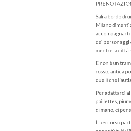
PRENOTAZIO
pane
Sali a bordo di
Milano dimentica
accompagnarti al
dei personaggi 
mentre la città 
E non è un tram 
rosso, antica po
quelli che l’aut
Per adattarci al
paillettes, pium
di mano, ci pen
Il percorso part
poco più in là: 