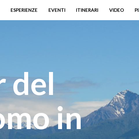
ESPERIENZE
EVENTI
ITINERARI
VIDEO
P
 del
omo in