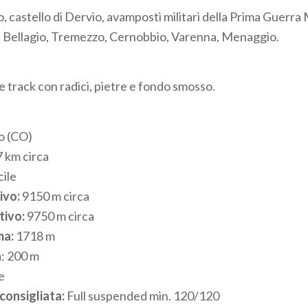
o, castello di Dervio, avamposti militari della Prima Guerra 
, Bellagio, Tremezzo, Cernobbio, Varenna, Menaggio.
e track con radici, pietre e fondo smosso.
 (CO)
 km circa
cile
ivo:
9150 m circa
tivo:
9750 m circa
ma:
1718 m
a
: 200 m
e
consigliata:
Full suspended min. 120/120