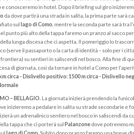
 e conosceremo in hotel. Dopo il briefing sul giro inizier
io
da dove partirà una strada in salita, la prima parte sarà c
fiato sul
lago di Como
, mentre la seconda parte sarà tra l
 nel punto più alto della tappa faremo un pranzo al sacco pe
 della lunga discesa che ci aspetta. Il pomeriggio lo trasco
co (serve il passaporto o la carta di identità – solo per i cit
frontiera) su sentieri in saliscendi nel bosco. Alla fine di qu
scesa di giornata, così da tornare in hotel a Como per l’aperi
m circa - Dislivello positivo: 1500 m circa - Dislivello n
 Normale
MO – BELLAGIO.
La giornata inizierà prendendo la funico
ve inizieremo a pedalare in salita su strade secondarie e for
nizierà un adrenalinico sentiero nel bosco in saliscendi da cui
ella tappa che ci porterà sul
Palanzone
dove potremmo ma
sul
lago di Como
. Subito dopo pranzo faremo una breve di