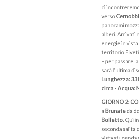
pane
ci incontreremo
verso
Cernobb
panorami mozza
alberi. Arrivati
energie in vista
territorio Elveti
– per passare la 
sarà l’ultima di
Lunghezza: 33 k
circa - Acqua:
GIORNO 2: CO
a
Brunate
da do
Bolletto
. Qui i
seconda salita d
vista stupenda 