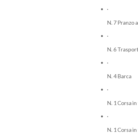
divertentissima
·
fino a
Menaggi
N. 7 Pranzo a
Dislivello posi
·
GIORNO 7: M
stupendo, duran
N. 6 Traspor
dislivello non è
·
fortunatamente 
vi lasceranno a 
N. 4 Barca
dove festeggere
·
Dislivello posi
N. 1 Corsa in
·
N. 1 Corsa in