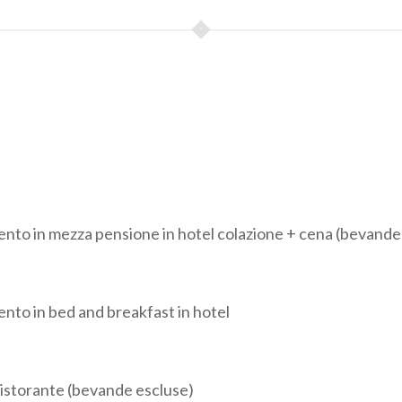
, dove la vista è incredibilmente bella, percorreremo con le
 single track in discesa fino al
castello di Vezio
dove pran
rà un continuo saliscendi su mulattiere, strade secondarie 
m circa - Dislivello positivo: 1300 m circa­ - Dislivello n
 Abbondante
RVIO – PIONA:
Inizieremo la giornata pedalando in salita f
o
. La prima parte ha panorami mozzafiato sul lago, la seconda
è una strada forestale con viste incredibili sul lago sottosta
 non sono pedalabili, pertanto porteremo a spinta le nostre 
ento in mezza pensione in hotel colazione + cena (bevande
ù alto del giro da dove si può ammirare il lago e vette coper
drenalinica discesa fino all’hotel a
Piona
.
Lunghezza: 35 km 
tivo: 1500 m circa - Dislivello negativo: 1500 m circa - A
nto in bed and breakfast in hotel
N SIRO – MENAGGIO:
Anche in questa tappa prenderemo 
 del lago, infatti torneremo su quella di
Como
. Qui partirà
ristorante (bevande escluse)
 giro, caratterizzata da una lunga e panoramica salita e da un