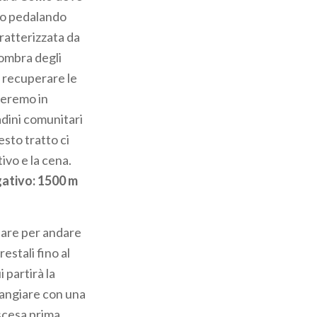
emo pedalando
aratterizzata da
’ombra degli
r recuperare le
rreremo in
tadini comunitari
esto tratto ci
tivo e la cena.
egativo: 1500 m
lare per andare
estali fino al
 partirà la
ngiare con una
scesa prima