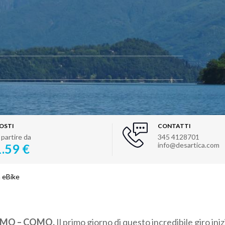
OSTI
CONTATTI
 partire da
345 4128701
info@desartica.com
1.59 €
n eBike
MO – COMO.
Il primo giorno di questo incredibile giro iniz