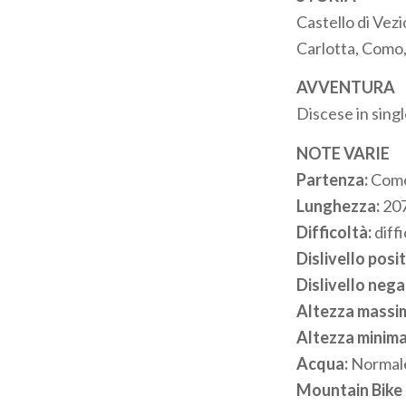
Castello di Vezi
Carlotta, Como
AVVENTURA
Discese in singl
NOTE VARIE
Partenza:
Como
Lunghezza:
207
Difficoltà:
diffi
Dislivello posit
Dislivello nega
Altezza massi
Altezza minim
Acqua:
Normal
Mountain Bike 