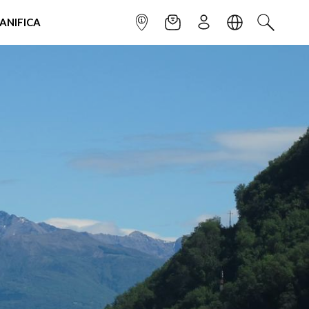
IANIFICA
INFOPOINT
NEWSLETTER
ISCRIVITI
LINGUA
CERCA