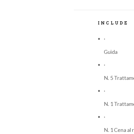
alto della tappa
mountain bike un
fino a
Dervio
sa
INCLUDE
Lunghezza: 30 k
circa - Acqua:
·
GIORNO 5: DE
Guida
del Legnoncin
·
mentre la terza 
metri di salita
N. 5 Trattam
fino al punto pi
·
qui partirà un’a
Dislivello posi
N. 1 Trattame
GIORNO 6: SA
·
cambiare sponda
N. 1 Cena al 
dura di tutto il