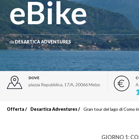
eBike
da
DESARTICA ADVENTURES
DOVE
C
piazza Repubblica, 17/A
,
20066
Melzo
A
Offerta
Desartica Adventures
Gran tour del lago di Como i
Briciole
di
GIORNO 1:
CO