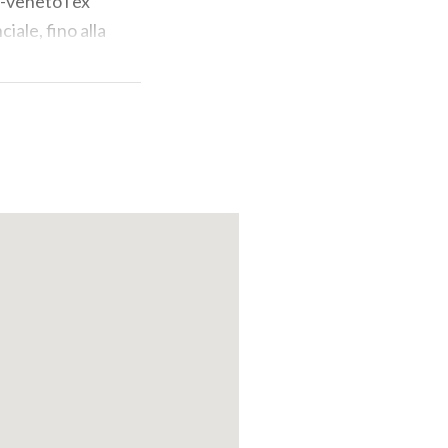
-veneto l'ex
ale, fino alla
attazzi, diventò
ell'ente nel
ico di Lodi.
del
trasformarlo in
rso la chiesa, la
 laboratori. Nel
a da Giovanni
ente rinnovato e
ti alla
 inoltre
3, terminata la