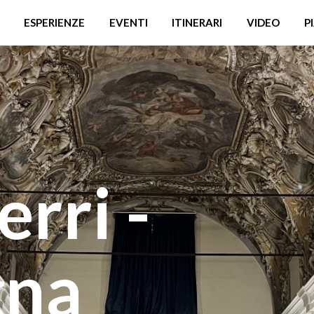
ESPERIENZE
EVENTI
ITINERARI
VIDEO
P
erri -
gna