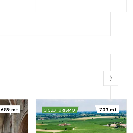
689 mt
703 mt
CICLOTURISMO