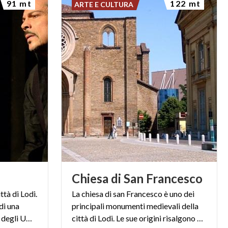
91 mt
122 mt
ARTE E CULTURA
Chiesa
di
San
Francesco
ittà di Lodi.
La chiesa di san Francesco è uno dei
di una
principali monumenti medievali della
chiesa, canonica dell'Ordine degli Umiliati
città di Lodi. Le sue origini risalgono al 1252