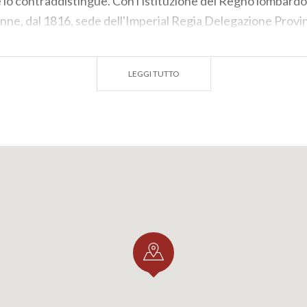
 lo contraddistingue. Con l'istituzione del Regno lombardo
ne, dal 1816, sede dell'Imperial Regia Delegazione Provinci
Lombardia al Regno di Sardegna. Dal 1859, con il Decreto R
prefettura del circondario di Lodi, fino alla soppressione d
LEGGI TUTTO
a l'edificio fu individuato come nuova sede per il liceo class
ovanni Muzio, esponente di spicco del movimento artistico 
1932 ricevette l'incarico di restaurare l'ex convento e di 
ro fu completato nella parte mancante del secondo ordine ve
ta ad aula magna del liceo, la struttura fu dotata di classi e
 trasferì nella nuova sede, rimasta uguale a come ridisegnat
nno 2000. Tra il 2000 e il 2002 l'edificio è stato completam
perati gli affreschi e gli stucchi settecenteschi sopravvissu
 degli anni trenta, nell'aula magna e in sala docenti; è stata
ova biblioteca, ricavata negli spazi del sottotetto. Dal 200