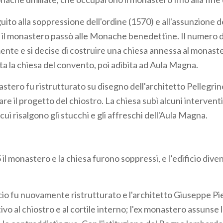
uito alla soppressione dell'ordine (1570) e all'assunzione de
 il monastero passò alle Monache benedettine. Il numero 
nte e si decise di costruire una chiesa annessa al monaster
ta la chiesa del convento, poi adibita ad Aula Magna.
stero fu ristrutturato su disegno dell'architetto Pellegrino 
are il progetto del chiostro. La chiesa subì alcuni interventi
cui risalgono gli stucchi e gli affreschi dell'Aula Magna.
5 il monastero e la chiesa furono soppressi, e l’edificio div
icio fu nuovamente ristrutturato e l'architetto Giuseppe Pi
tivo al chiostro e al cortile interno; l'ex monastero assunse 