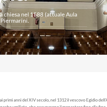
 chiesa nel 1588 (attuale Aula
 Piermarini.
le ai primi anni del XIV secolo, nel 1312 il vescovo Egidio de
monache umiliate, che occuparono il monastero fino alla fine