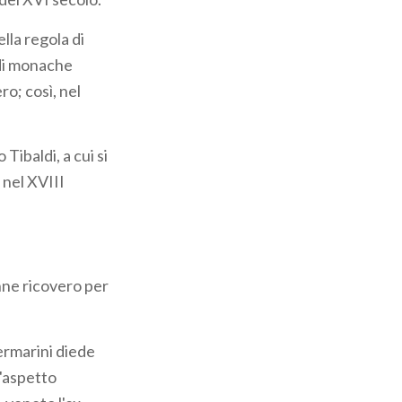
lla regola di
di monache
o; così, nel
Tibaldi, a cui si
 nel XVIII
enne ricovero per
ermarini diede
l'aspetto