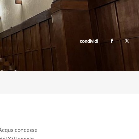
condividi
ll'Acqua concesse
 del XVI secolo.