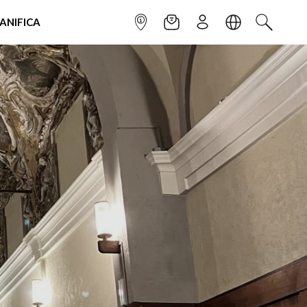
IANIFICA
INFOPOINT
NEWSLETTER
ISCRIVITI
LINGUA
CERCA