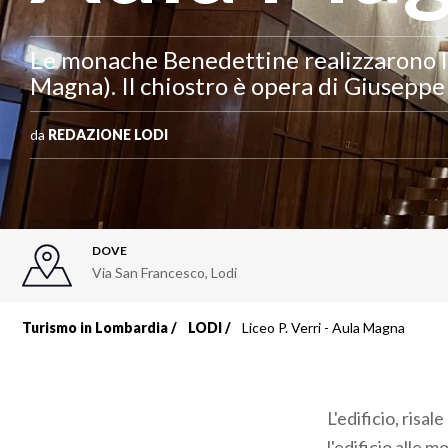
Le monache Benedettine realizzarono la
Magna). Il chiostro è opera di Giuseppe
da
REDAZIONE LODI
DOVE
Via San Francesco
,
Lodi
Turismo in Lombardia
LODI
Liceo P. Verri - Aula Magna
Briciole
di
L'edificio, risa
pane
l'edificio alle 