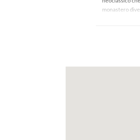
neoclassico che
monastero diven
cessione della 
sede della sotto
1926.
Negli anni trent
L'architetto Gi
"Novecento, nel 
liceo. Il chiost
chiesa fu adatta
1935 il liceo si
Muzio fino all'a
restaurato, recu
ristrutturazione
costruita una nu