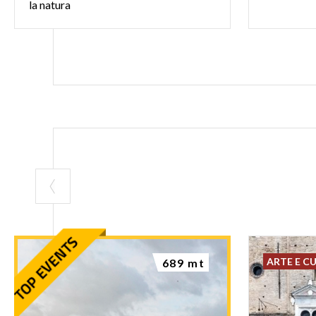
la natura
ARTE E C
689 mt