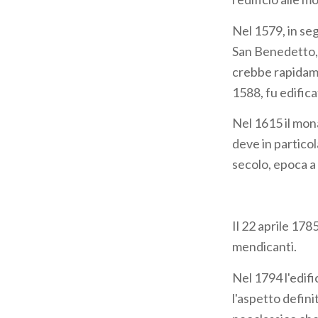
Nel 1579, in seg
San Benedetto,
crebbe rapidame
1588, fu edifica
Nel 1615 il mona
deve in particol
secolo, epoca a 
Il 22 aprile 178
mendicanti.
Nel 1794 l'edif
l'aspetto defini