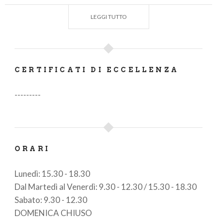
Immagine per il
Festival della Fotografia
LEGGI TUTTO
Etica
,
Consorzio Navigare l’Adda
, Caffé Letterario
di Lodi, laboratorio della Ceramica artistica “
Vecchia Lodi".
CERTIFICATI DI ECCELLENZA
---------
ORARI
Lunedì: 15.30 - 18.30
Dal Martedì al Venerdì: 9.30 - 12.30 / 15.30 - 18.30
Sabato: 9.30 - 12.30
DOMENICA CHIUSO