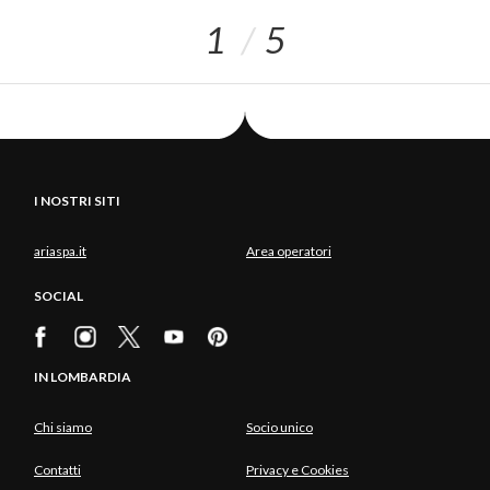
1
5
I NOSTRI SITI
ariaspa.it
Area operatori
SOCIAL
IN LOMBARDIA
Chi siamo
Socio unico
Contatti
Privacy e Cookies