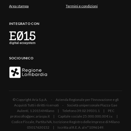
Area stampa
Termini e condizioni
INTEGRATO CON
SOCIO UNICO
© Copyright Aria S.p.A. - Azienda Regionale per l'Innovazione e gli
Acquisti Tutti i diritti riservati - Società unipersonale Piazza Gae
Aulenti, 1 20154 Milano | Telefono 39.02 39331.1 | PEC
protocollo@pec.ariaspa.it | Capitale sociale 25.000.000,00 € i.v. |
Codice Fiscale, Partita IVA, Iscrizione Registro delle Imprese di Milano
05017630152 | Iscritta al R.E.A. al n°1096149.