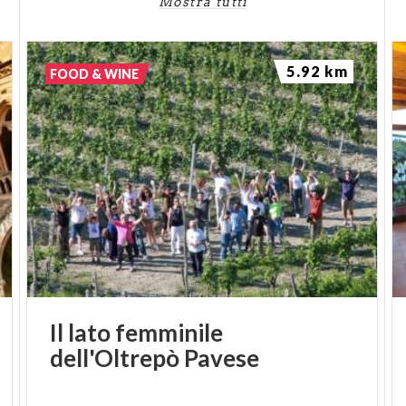
Mostra tutti
5.92 km
FOOD & WINE
Il
lato
femminile
dell'Oltrepò
Pavese