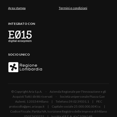
Area stampa
Termini e condizioni
INTEGRATO CON
SOCIO UNICO
© Copyright Aria S.p.A. - Azienda Regionale per l'Innovazione e gli
Acquisti Tutti i diritti riservati - Società unipersonale Piazza Gae
Aulenti, 1 20154 Milano | Telefono 39.02 39331.1 | PEC
protocollo@pec.ariaspa.it | Capitale sociale 25.000.000,00 € i.v. |
Codice Fiscale, Partita IVA, Iscrizione Registro delle Imprese di Milano
05017630152 | Iscritta al R.E.A. al n°1096149.