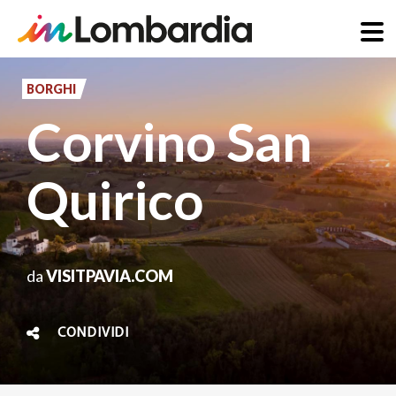
Salta
al
BORGHI
contenuto
Corvino San
principale
Quirico
da
VISITPAVIA.COM
CONDIVIDI