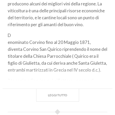
producono alcuni dei migliori vini della regione. La
viticoltura è una delle principali risorse economiche
del territorio, e le cantine locali sono un punto di
riferimento per gli amanti del buon vino.
D
enominato Corvino fino al 20 Maggio 1871,
diventa Corvino San Quirico riprendendo il nome del
titolare della Chiesa Parrocchiale ( Quirico era il
figlio di Giulietta, da cui deriva anche Santa Giuletta,
entrambi martirizzati in Grecia nel IV secolo d.c.).
Il toponimo Corvino può riflettere un nome di
persona latino o medioevale Corvino, gli eruditi in
passato lo interpretavano come un ricordo di M.
LEGGI TUTTO
Valerio Messala Corvino che vi avrebbe avuto
possedimenti.