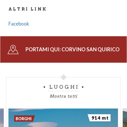
Dal 936 fu proprietà del monastero di San Salvatore
ALTRI LINK
in Pavia, al quale era stato donato dall'imperatore
Ottone, fece poi parte del feudo di Casteggio, dal
Facebook
quale fu smembrato nel 1470 per essere assegnato
agli Arcimboldi. Nel 1504 pervenne ai Mezzabarba
che nel 1602 ne ottennero il titolo comitale.
PORTAMI QUI:
CORVINO SAN QUIRICO
Il territorio del Comune è quasi identico a quello
della Parrocchia ( fa eccezione la frazione Casa
Chiodi ). Esso è popolato da diversi gruppi di case
che vanno dalla pianura alla sommità delle colline
dell'Oltrepò Pavese.
LUOGHI
Fonte: Comune di Corvino San Quirico
Mostra tutti
914 mt
BORGHI
Photo:
Edoardo Vaccaroli