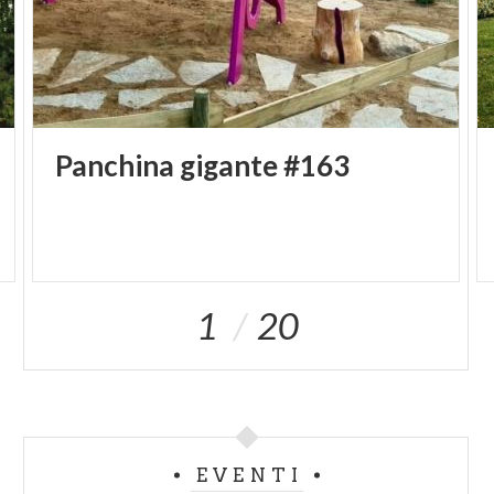
Via Roma, 18 – Casteggio (Pavia) (PV) | Tel:
340.5731604- 331.1223455| Aperto
dal lunedì al venerdì 6:00-21:00, sabato e domenica
7:00-23:00.
Panchina
gigante
#163
PASTICCERIA IDEAL
Via Emilia, 9 – Casteggio (Pavia) | Tel: 0383 82398 |
Aperto dal martedì al
sabato 7-12:30, 14:30-19:30. Domenica 7-13:30.
1
20
Chiuso il lunedì.
PASTICCERIA LA DOLCE VITA
Via Anselmi, 2 – Casteggio (PV) | Tel: 0383 803707
| Aperto dal martedì
EVENTI