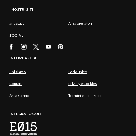
I NOSTRI SITI
ariaspa.it
Area operatori
SOCIAL
IN LOMBARDIA
Chi siamo
Socio unico
Contatti
Privacy e Cookies
Area stampa
Termini e condizioni
INTEGRATO CON