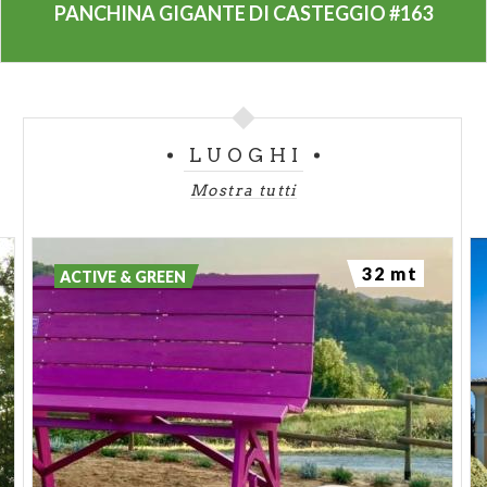
PANCHINA GIGANTE DI CASTEGGIO #163
o una pausa ristoratrice. Agriturismi e cantine
vitivinicole vi accolgono per gradevoli percorsi
enogastronomici.
ATTIVITA’ DOVE TROVARE TIMBRI E
LUOGHI
PASSAPORTI:
Mostra tutti
IL PIANE DI ROSA S.A.S. (ALIMENTARI, B&B,
WINERY)
32 mt
Via Emilia, 98 – Casteggio ((Pavia) PV) | Tel: 0383
ACTIVE & GREEN
804825 - 340 4159235 | Aperto
dal martedì al sabato 7:30-14:00, 16-20:00. La
domenica 7:30-13:00.
Chiuso il lunedì.
DE FILIPPI CAFE’