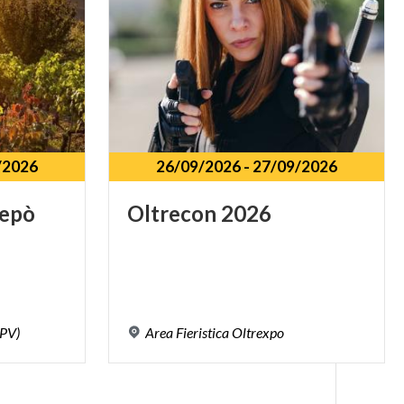
/2026
26/09/2026
-
27/09/2026
repò
Oltrecon
2026
(PV)
Area
Fieristica
Oltrexpo