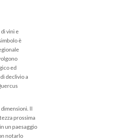
di vini e
 simbolo è
regionale
svolgono
gico ed
di declivio a
(Quercus
dimensioni. Il
ltezza prossima
 in un paesaggio
on notarlo