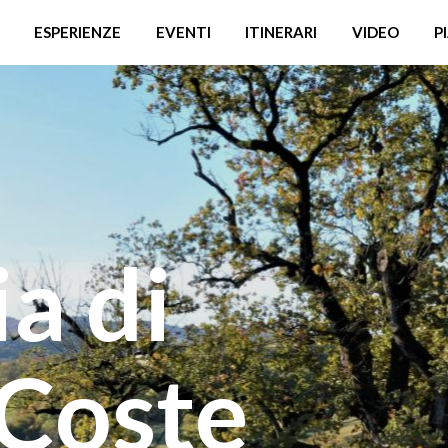
ESPERIENZE
EVENTI
ITINERARI
VIDEO
P
a di
 Coste