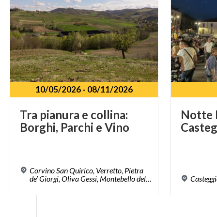
10/05/2026
-
08/11/2026
Tra
pianura
e
collina:
Notte
Borghi,
Parchi
e
Vino
Casteg
Corvino San Quirico, Verretto, Pietra
de’ Giorgi, Oliva Gessi, Montebello della Battaglia Borgo Priolo (PV)
Castegg