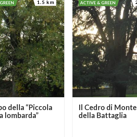
1.5 km
 GREEN
ACTIVE & GREEN
po della “Piccola
Il Cedro di Monte
a lombarda”
della Battaglia