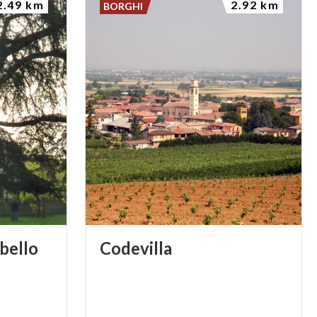
2.49 km
2.92 km
BORGHI
bello
Codevilla