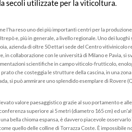
a secoli utilizzate per la viticoltura.
 l’ha reso uno dei più importanti centri per la produzione 
trepò e, più in generale, a livello regionale. Uno dei luoghi
ia, azienda di oltre 50 ettari sede del Centro vitivinicolo 
, in collaborazione con le università di Milano e Pavia, si 
imentazioni scientifiche in campo viticolo-frutticolo, enolo
prato che costeggia le strutture della cascina, in una zona 
trada, si può ammirare uno splendido esemplare di Rovere 
levato valore paesaggistico grazie al suo portamento e alle 
rconferenza superiore ai 5 metri (diametro 165 cm) ed un’a
n una bella chioma espansa, è davvero piacevole osservarlo
come quello delle colline di Torrazza Coste. È impossibile n