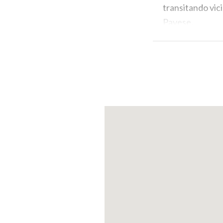
transitando vic
Pavese.
Monumento verd
(PH: LUCA PERNEC