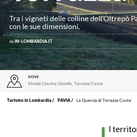
Tra i vigneti delle colline dell’Oltrepò
con le sue dimensioni.
da
IN-LOMBARDIA.IT
DOVE
Strada Cascina Gioiello
,
Torrazza Coste
Turismo in Lombardia
PAVIA
La Quercia di Torrazza Coste
Briciole
di
I
l territ
pane