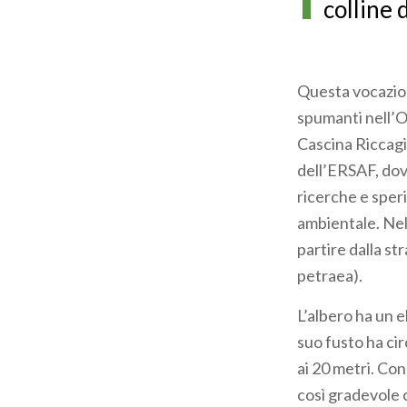
colline d
Questa vocazione
spumanti nell’Ol
Cascina Riccagio
dell’ERSAF, dove
ricerche e sper
ambientale. Nel 
partire dalla s
petraea).
L’albero ha un e
suo fusto ha ci
ai 20 metri. Co
così gradevole 