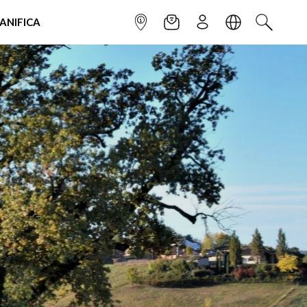
IANIFICA
INFOPOINT
NEWSLETTER
ISCRIVITI
LINGUA
CERCA