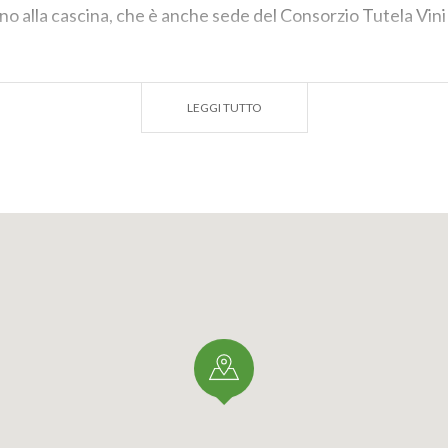
ino alla cascina, che è anche sede del Consorzio Tutela Vin
e liberamente visitabile.
LEGGI TUTTO
HELE)