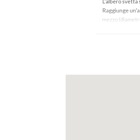
L’albero svetta 
Raggiunge un’al
mezzo (diametro
chioma sferica 
Monumento verd
(PH: LUCA PERNEC