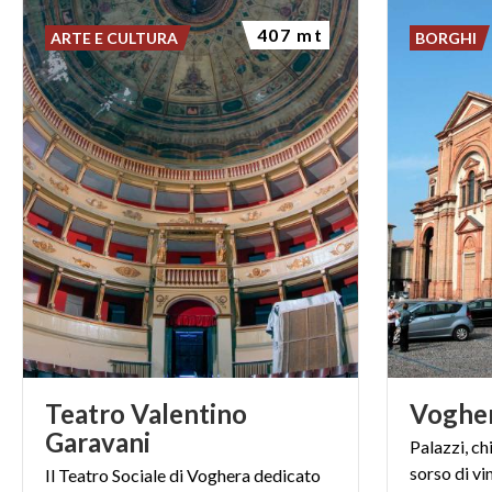
407 mt
ARTE E CULTURA
BORGHI
Teatro Valentino
Voghe
Garavani
Palazzi,
ch
sorso
di
vi
Il
Teatro
Sociale
di
Voghera
dedicato