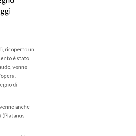
eglio
aggi
li, ricoperto un
cento è stato
baudo, venne
’opera,
Regno di
, venne anche
o
(Platanus