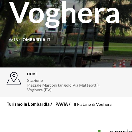
Voghera
da
IN-LOMBARDIA.IT
DOVE
Stazione
Piazzale Marconi (angolo Via Matteotti),
Voghera (PV)
Turismo in Lombardia
PAVIA
Il Platano di Voghera
Briciole
di