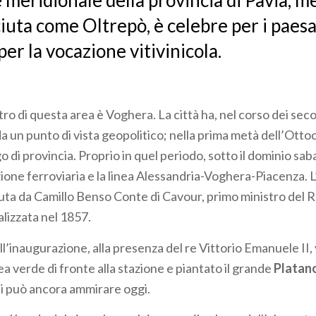
e meridionale della provincia di Pavia, m
iuta come Oltrepò, è celebre per i paes
 per la vocazione vitivinicola.
ro di questa area è Voghera. La città ha, nel corso dei seco
a un punto di vista geopolitico; nella prima metà dell’Otto
 di provincia. Proprio in quel periodo, sotto il dominio sa
zione ferroviaria e la linea Alessandria-Voghera-Piacenza. L
ta da Camillo Benso Conte di Cavour, primo ministro del 
alizzata nel 1857.
ll’inaugurazione, alla presenza del re Vittorio Emanuele II
ea verde di fronte alla stazione e piantato il grande
Platan
 si può ancora ammirare oggi.