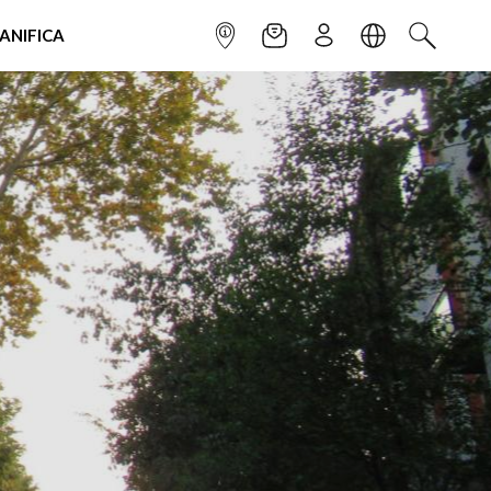
IANIFICA
INFOPOINT
NEWSLETTER
ISCRIVITI
LINGUA
CERCA