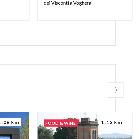
dei
Visconti
a
Voghera
1.08 km
1.13 km
FOOD & WINE