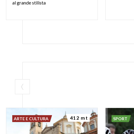
al
grande
stilista
412 mt
ARTE E CULTURA
SPORT