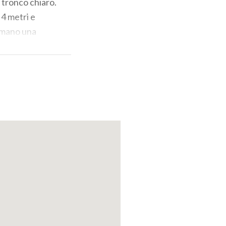
e tronco chiaro.
 4 metri e
ormano una