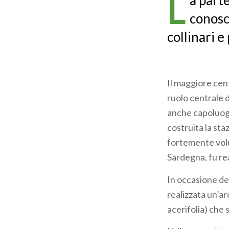
L
a part
pane
conosc
collinari e
Il maggiore cent
ruolo centrale d
anche capoluogo
costruita la sta
fortemente volu
Sardegna, fu re
In occasione de
realizzata un’ar
acerifolia) che