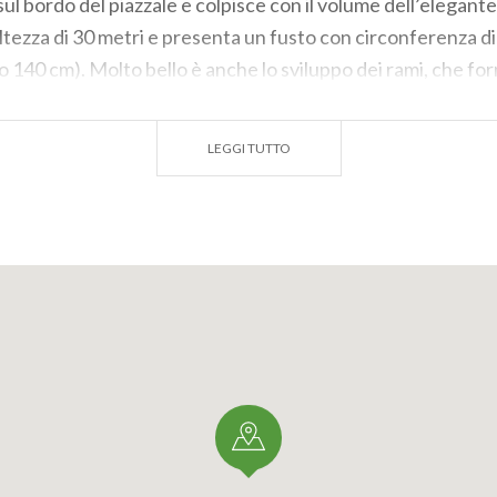
sul bordo del piazzale e colpisce con il volume dell’elegant
tezza di 30 metri e presenta un fusto con circonferenza di
 140 cm). Molto bello è anche lo sviluppo dei rami, che f
dal grande effetto scenografico.
e liberamente visitabile.
LEGGI TUTTO
HELE)