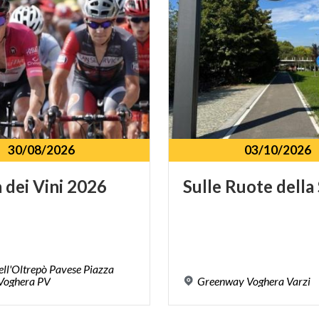
30/08/2026
03/10/2026
a
dei
Vini
2026
Sulle
Ruote
della
ell'Oltrepò Pavese Piazza
Voghera PV
Greenway
Voghera
Varzi