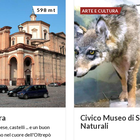
598 mt
ARTE E CULTURA
ra
Civico Museo di 
Naturali
iese,
castelli
...
e
un
buon
no
nel
cuore
dell'Oltrepò