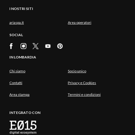
I NOSTRI SITI
ariaspa.it
Area operatori
SOCIAL
IN LOMBARDIA
Chi siamo
Socio unico
Contatti
Privacy e Cookies
Area stampa
Termini e condizioni
INTEGRATO CON