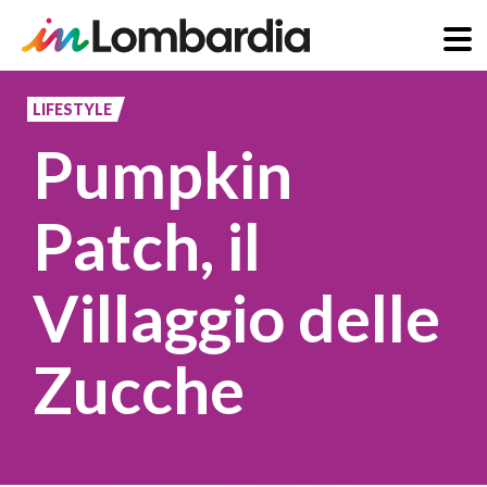
Salta
al
LIFESTYLE
contenuto
Pumpkin
principale
Patch, il
Villaggio delle
Zucche