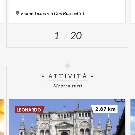
Fiume
Ticino
via
Don
Boschetti
1
1
20
ATTIVITÀ
Mostra tutti
2.87 km
LEONARDO