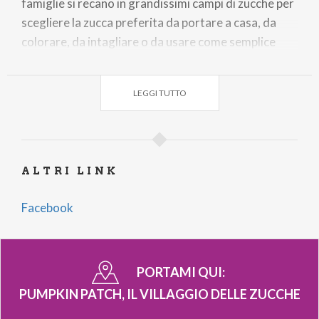
famiglie si recano in grandissimi campi di zucche per
scegliere la zucca preferita da portare a casa, da
colorare, da intagliare o da usare come semplice
arredo di casa. Puravida organizza per la prima
volta il Villaggio delle Zucche, con l’obiettivo di far
LEGGI TUTTO
vivere a tutti l’emozione di questa magica
tradizione.
ALTRI LINK
Facebook
PORTAMI QUI:
PUMPKIN PATCH, IL VILLAGGIO DELLE ZUCCHE