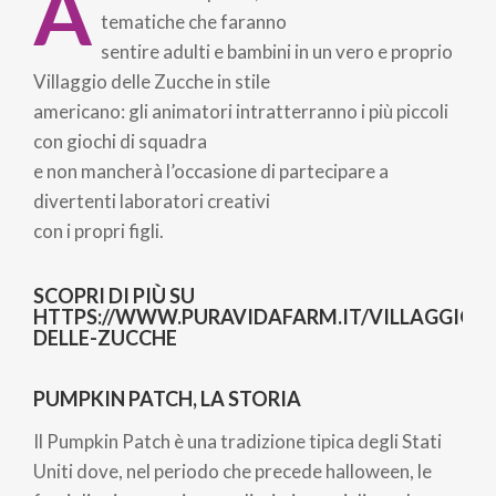
A
pane
tematiche che faranno
sentire adulti e bambini in un vero e proprio
Villaggio delle Zucche in stile
americano: gli animatori intratterranno i più piccoli
con giochi di squadra
e non mancherà l’occasione di partecipare a
divertenti laboratori creativi
con i propri figli.
SCOPRI DI PIÙ SU
HTTPS://WWW.PURAVIDAFARM.IT/VILLAGGIO-
DELLE-ZUCCHE
PUMPKIN PATCH, LA STORIA
Il Pumpkin Patch è una tradizione tipica degli Stati
Uniti dove, nel periodo che precede halloween, le