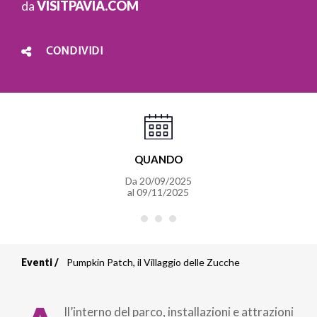
da
VISITPAVIA.COM
CONDIVIDI
QUANDO
Da
20/09/2025
al
09/11/2025
Eventi
Pumpkin Patch, il Villaggio delle Zucche
Briciole
di
ll’interno del parco, installazioni e attrazioni