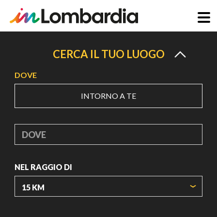
Salta
al
CERCA IL TUO LUOGO
contenuto
DOVE
principale
INTORNO A TE
DOVE
NEL RAGGIO DI
ORIGIN COORDINATES