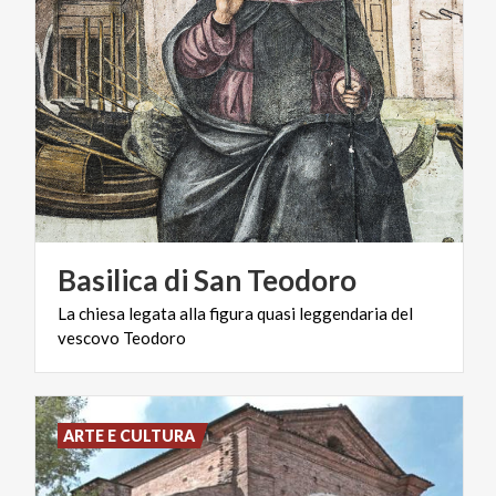
Basilica
di
San
Teodoro
La
chiesa
legata
alla
figura
quasi
leggendaria
del
vescovo
Teodoro
ARTE E CULTURA