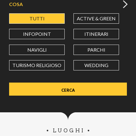
COSA
TUTTI
ACTIVE & GREEN
A
LATITUDINE
INFOPOINT
ITINERARI
LONGITUDINE
NAVIGLI
PARCHI
TURISMO RELIGIOSO
WEDDING
Value in decimal degrees. Use dot (.) as decimal separator.
LUOGHI