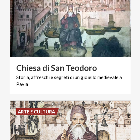
Chiesa
di
San
Teodoro
Storia,
affreschi
e
segreti
di
un
gioiello
medievale
a
Pavia
ARTE E CULTURA