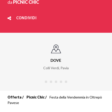
da
PICNIC CHIC
CONDIVIDI
DOVE
Colli Verdi, Pavia
Offerta
Picnic Chic
Festa della Vendemmia in Oltrepò
Briciole
Pavese