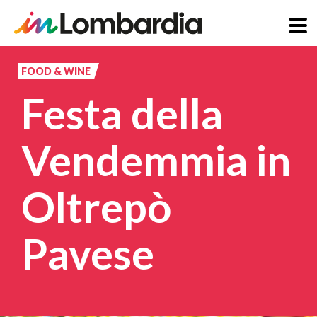
Salta
al
FOOD & WINE
contenuto
Festa della
principale
Vendemmia in
Oltrepò
Pavese