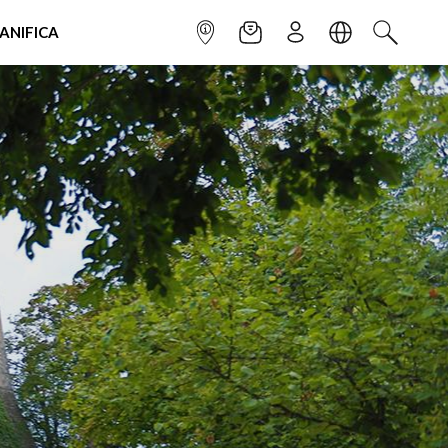
IANIFICA
INFOPOINT
NEWSLETTER
ISCRIVITI
LINGUA
CERCA