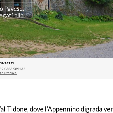
pò Pavese,
egati alla
ONTATTI
39 0383 589132
to ufficiale
Val Tidone, dove l’Appennino digrada vers