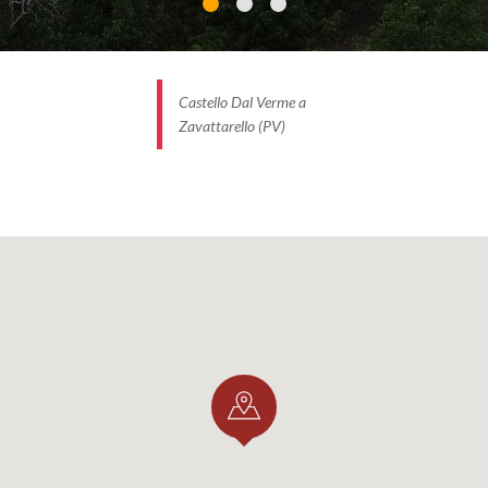
Castello Dal Verme a
Zavattarello (PV)