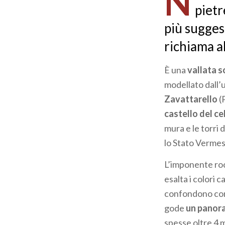
N
pietr
più suggest
richiama a
È una
vallata 
modellato dall’u
Zavattarello
(
castello del c
mura e le torri
lo Stato Vermes
L’imponente rocc
esalta i colori c
confondono con i
gode
un panora
spesse oltre 4 me