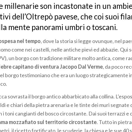
e millenarie son incastonate in un ambie
ivi dell’Oltrepò pavese, che coi suoi filari
lla mente panorami umbri o toscani.
sospesa nel tempo
, dove la storia si legge ovunque, nel pa
omo come nei castelli, nelle antiche pievi ed abbazie. Qui 
PV), un borgo con tradizione militare molto antica, come 
elebre capitano di ventura Jacopo Dal Verme
, da poco rec
 del borgo testimoniano che era un luogo strategicamente 
co.
a sovrasta il borgo antico abbarbicato alla collina. L’espo
aldi e chiari della pietra arenaria e le tinte dei muri segnate
 toni cangianti del bosco circostante. Dai suoi terrazzi e da
ma mozzafiato sul territorio circostante
. Tutto in pietr
tri, il ricetto fortificato, le scuderie, la chiesa e le sue 40 s