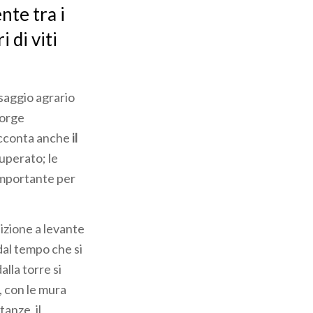
nte tra i
 di viti
esaggio agrario
sorge
racconta anche
il
uperato; le
importante per
sizione a levante
 dal tempo che si
lla torre si
a, con le mura
tanze, il