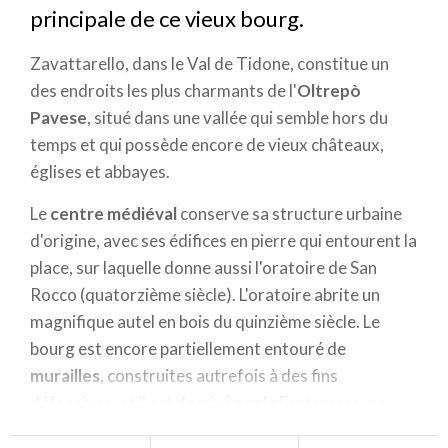
principale de ce vieux bourg.
Zavattarello, dans le Val de Tidone, constitue un
des endroits les plus charmants de l'
Oltrepò
Pavese
, situé dans une vallée qui semble hors du
temps et qui possède encore de vieux châteaux,
églises et abbayes.
Le
centre médiéval
conserve sa structure urbaine
d'origine, avec ses édifices en pierre qui entourent la
place, sur laquelle donne aussi l'oratoire de San
Rocco (quatorzième siècle). L'oratoire abrite un
magnifique autel en bois du quinzième siècle. Le
bourg est encore partiellement entouré de
murailles
, construites autrefois à des fins
défensives, et il est dominé par la Forteresse, un
ensemble architectural tout en pierre d'où l'on a un