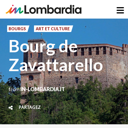
Aller
au
BOURGS
ART ET CULTURE
contenu
Bourg de
principal
Zavattarello
from
IN-LOMBARDIA.IT
PARTAGEZ