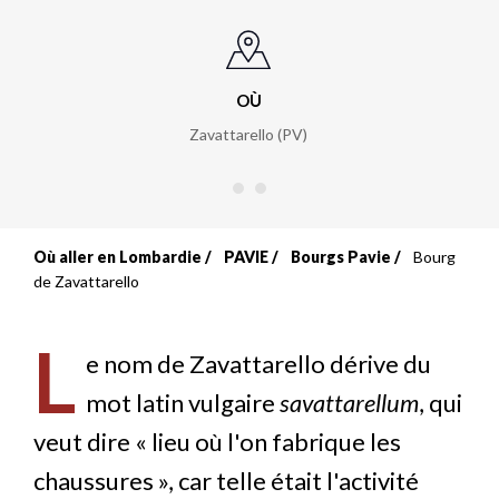
OÙ
Zavattarello (PV)
Où aller en Lombardie
PAVIE
Bourgs Pavie
Bourg
Fil
de Zavattarello
d'Ariane
L
e nom de Zavattarello dérive du
mot latin vulgaire
savattarellum
, qui
veut dire « lieu où l'on fabrique les
chaussures », car telle était l'activité