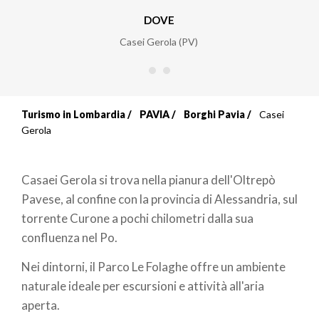
DOVE
Casei Gerola (PV)
Turismo in Lombardia
PAVIA
Borghi Pavia
Casei
Briciole
Gerola
di
Casaei Gerola si trova nella pianura dell'Oltrepò
pane
Pavese, al confine con la provincia di Alessandria, sul
torrente Curone a pochi chilometri dalla sua
confluenza nel Po.
Nei dintorni, il Parco Le Folaghe offre un ambiente
naturale ideale per escursioni e attività all'aria
aperta.