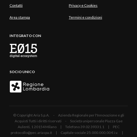
Contatti
Privacy e Cookies
Area stampa
Termini e condizioni
INTEGRATO CON
SOCIO UNICO
© Copyright Aria S.p.A. - Azienda Regionale per l'Innovazione e gli
Acquisti Tutti i diritti riservati - Società unipersonale Piazza Gae
Aulenti, 1 20154 Milano | Telefono 39.02 39331.1 | PEC
protocollo@pec.ariaspa.it | Capitale sociale 25.000.000,00 € i.v. |