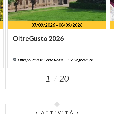
07/09/2026
-
08/09/2026
OltreGusto
2026
Oltrepò
Pavese
Corso
Rosselli,
22,
Voghera
PV
1
20
ATTIVITÀ