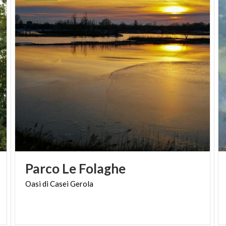
Casei, un anonimo artista che ha immortalato scene
sacre come l'Annunciazione, la Deposizione,
l'Incoronazione della Vergine, il Padre Eterno, e i
santi Marco e Luca.
Sovrano all’altare in cotto policromo, che purtroppo
conserva solo una parte dell’originale struttura, si
trova anche una pregevole àncora in cotto,
probabilmente opera delle botteghe della Certosa
di Pavia. Tra le opere di maggiore pregio c’è il
polittico in terracotta policroma
, che raffigura il
committente Giovanni Matteo Bottigella,
conferendo alla cappella un valore storico e
Parco
Le
Folaghe
artistico inestimabile.
Oasi
di
Casei
Gerola
Un altro tesoro di valore rinascimentale è il
trittico
di San Martino
, situato sopra la porta che dà
accesso alla Cappella Bottigella. Tradizionalmente