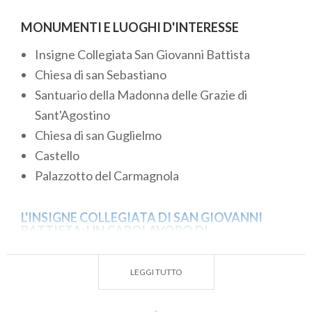
MONUMENTI E LUOGHI D'INTERESSE
Insigne Collegiata San Giovanni Battista
Chiesa di san Sebastiano
Santuario della Madonna delle Grazie di
Sant'Agostino
Chiesa di san Guglielmo
Castello
Palazzotto del Carmagnola
L'INSIGNE COLLEGIATA DI SAN GIOVANNI
BATTISTA: UN CAPOLAVORO DI
ARCHITETTURA E ARTE GOTICA
L'Insigne Collegiata di San Giovanni Battista, una
LEGGI TUTTO
delle principali espressioni dell'architettura gotico-
lombarda nel territorio, fu costruita tra il XIV e il XV