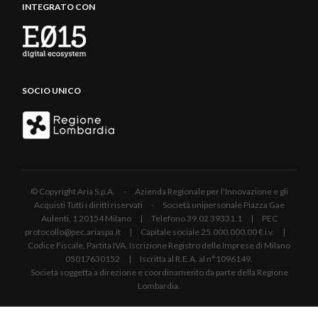
INTEGRATO CON
SOCIO UNICO
© Copyright Aria S.p.A. - Azienda Regionale per l'Innovazione e gli
Acquisti Tutti i diritti riservati - Società unipersonale Piazza Gae
Aulenti, 1 20154 Milano | Telefono 39.02 39331.1 | PEC
protocollo@pec.ariaspa.it | Capitale sociale 25.000.000,00 € i.v. |
Codice Fiscale, Partita IVA, Iscrizione Registro delle Imprese di Milano
05017630152 | Iscritta al R.E.A. al n°1096149.
Società soggetta a direzione e coordinamento da parte della Regione
Lombardia.