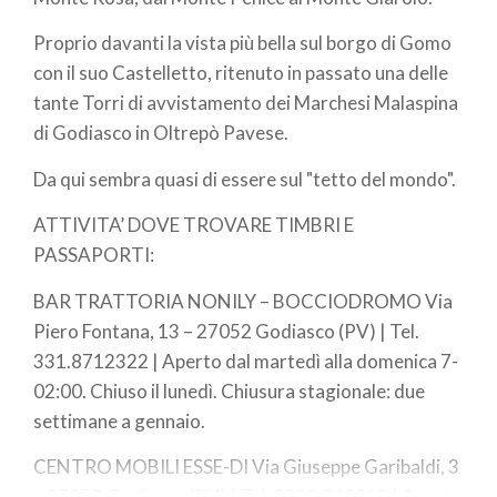
Proprio davanti la vista più bella sul borgo di Gomo
con il suo Castelletto, ritenuto in passato una delle
tante Torri di avvistamento dei Marchesi Malaspina
di Godiasco in Oltrepò Pavese.
Da qui sembra quasi di essere sul "tetto del mondo".
ATTIVITA’ DOVE TROVARE TIMBRI E
PASSAPORTI:
BAR TRATTORIA NONILY – BOCCIODROMO Via
Piero Fontana, 13 – 27052 Godiasco (PV) | Tel.
331.8712322 | Aperto dal martedì alla domenica 7-
02:00. Chiuso il lunedì. Chiusura stagionale: due
settimane a gennaio.
CENTRO MOBILI ESSE-DI Via Giuseppe Garibaldi, 3
– 27052 Godiasco (PV) | Tel. 0383.940913 | Aperto