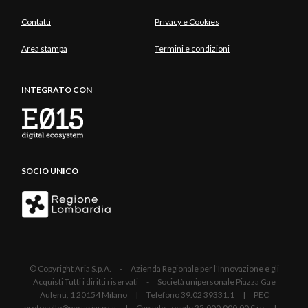
Contatti
Privacy e Cookies
Area stampa
Termini e condizioni
INTEGRATO CON
SOCIO UNICO
© Copyright Aria S.p.A. - Azienda Regionale per l'Innovazione e gli
Acquisti Tutti i diritti riservati - Società unipersonale Piazza Gae
Aulenti, 1 20154 Milano | Telefono 39.02 39331.1 | PEC
protocollo@pec.ariaspa.it | Capitale sociale 25.000.000,00 € i.v. |