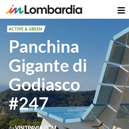
Salta
al
ACTIVE & GREEN
contenuto
Panchina
principale
Gigante di
Godiasco
#247
da
VISITPAVIA.COM