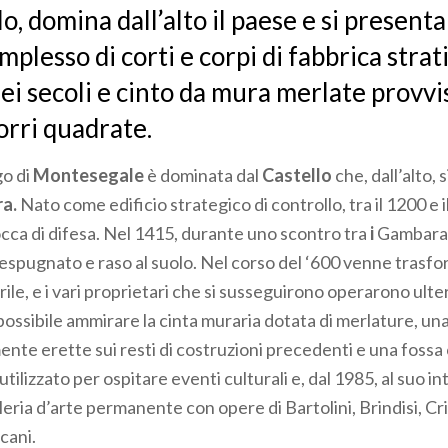
lo, domina dall’alto il paese e si presen
plesso di corti e corpi di fabbrica strati
ei secoli e cinto da mura merlate provvi
orri quadrate.
go di
Montesegale
è dominata dal
Castello
che, dall’alto, 
ra.
Nato come edificio strategico di controllo, tra il 1200 e
occa di difesa. Nel 1415, durante uno scontro tra
i
Gambarana
espugnato e raso al suolo. Nel corso del ‘600 venne trasfo
ile, e i vari proprietari che si susseguirono operarono ulter
ossibile ammirare la cinta muraria dotata di merlature, un
nte erette sui resti di costruzioni precedenti e una fossa 
utilizzato per ospitare eventi culturali e, dal 1985, al suo i
lleria d’arte permanente con opere di Bartolini, Brindisi, C
cani.