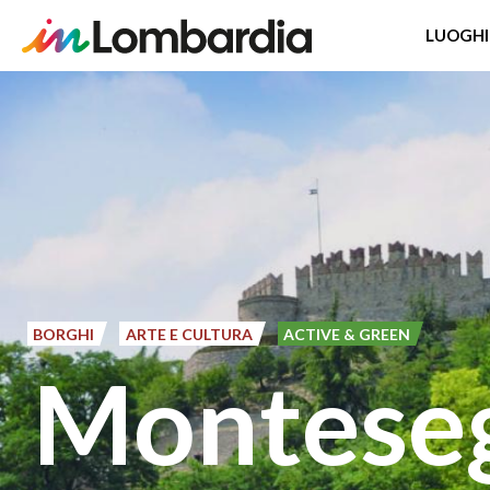
LUOGHI
Salta
al
contenuto
principale
BORGHI
ARTE E CULTURA
ACTIVE & GREEN
Montese