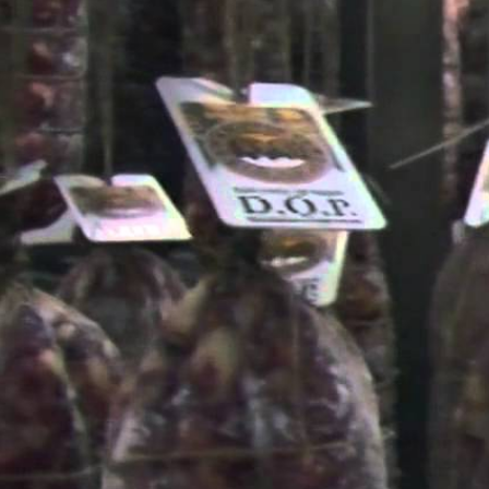
il
Salàam da c
magre e gras
la
Torta di M