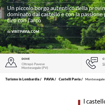
Un piccolo borgo autentico della provin
dominato dal castello e con la passione pe
tiro con l'arco
da
VISITPAVIA.COM
DOVE
C
Oltrepò Pavese
Si
Montesegale (PV)
Turismo in Lombardia
PAVIA
Castelli Pavia
Montesegale
Briciole
di
l castel
pane