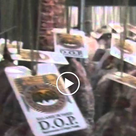
öta
un insaccato di suino che si ottiene dalla miscelazione 
se precedentemente macinate, con l’aggiunta di cotenne, s
ontesegale
che ha come ingrediente principale la mandorla