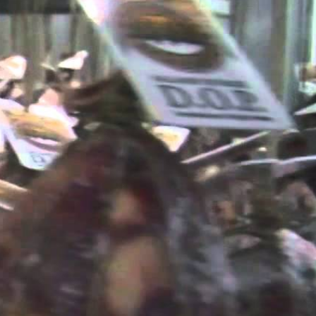
manuale di parti
ale e spezie;
.