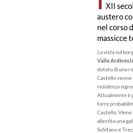
I
XII seco
austero com
nel corso d
massicce t
La vista sul bor
Valle Ardivest
dotato di una r
Castello venne 
residenza signor
Attualmente è p
torre probabilme
Castello. Viene 
allestita una ga
Schifano e Trec