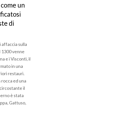
ta come un
ficatosi
ste di
si affaccia sulla
 il 1300 venne
 e i Visconti, il
rmato in una
iori restauri.
a rocca ed una
circostante il
nterno è stata
rippa, Gattuso,