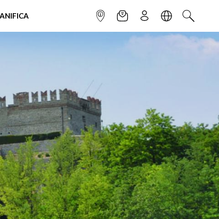
IANIFICA
INFOPOINT
NEWSLETTER
ISCRIVITI
LINGUA
CERCA