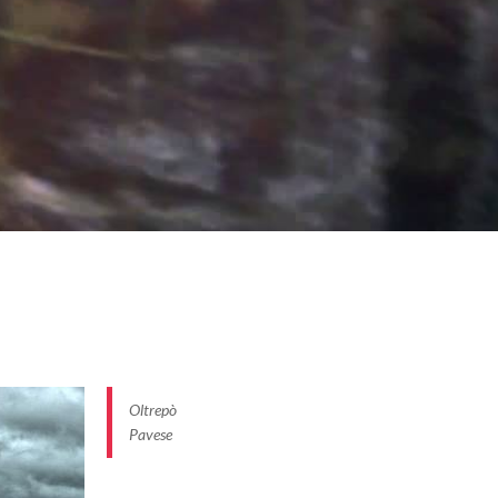
Oltrepò
Pavese