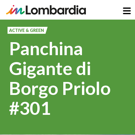
Salta
al
ACTIVE & GREEN
contenuto
Panchina
principale
Gigante di
Borgo Priolo
#301