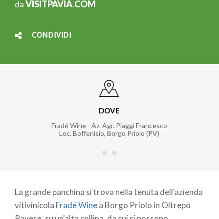
da
VISITPAVIA.COM
CONDIVIDI
DOVE
Fradé Wine - Az. Agr. Piaggi Francesco
Loc. Boffenisio, Borgo Priolo (PV)
La grande panchina si trova nella tenuta dell'azienda
vitivinicola
Fradé Wine
a Borgo Priolo in Oltrepò
Pavese, su un'alta collina, da cui si possono