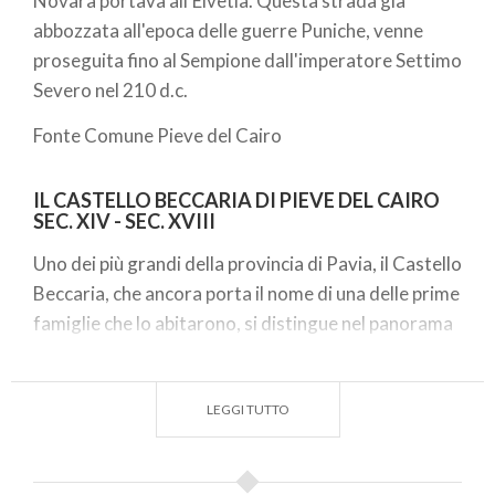
Novara portava all'Elvetia. Questa strada già
abbozzata all'epoca delle guerre Puniche, venne
proseguita fino al Sempione dall'imperatore Settimo
Severo nel 210 d.c.
Fonte Comune Pieve del Cairo
IL CASTELLO BECCARIA DI PIEVE DEL CAIRO
SEC. XIV - SEC. XVIII
Uno dei più grandi della provincia di Pavia, il Castello
Beccaria, che ancora porta il nome di una delle prime
famiglie che lo abitarono, si distingue nel panorama
lomellino e pavese per la sua inusitata mole. Si tratta
di un esempio di grandissimo interesse storico
architettonico perché, nella sovrapposizione di
LEGGI TUTTO
forme, dai resti originali del XII secolo alle
edificazioni viscontee, delle innovazioni barocche a