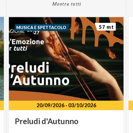
Mostra tutti
In ottobre il calendario si chiude con tre uscite: il 3
ottobre «In cammino tra le vie della città» lungo
Corso Garibaldi e San Marino, l'11 ottobre un
57 mt
MUSICA E SPETTACOLO
secondo appuntamento a San Michele Maggiore e il
18 ottobre il gran finale al Ponte Coperto,
ripercorrendo «Il ponte e il fiume delle leggende»
per chiudere idealmente il cerchio aperto in
primavera.
PERCHÉ PARTECIPARE: NATURA,
STORIA E COMUNITÀ PER LE
FAMIGLIE DEL PAVESE
Famiglie in cammino è molto più di una semplice
20/09/2026
-
03/10/2026
passeggiata. È un'occasione per favorire la socialità
tra famiglie, per introdurre i bambini alla scoperta
Preludi
d'Autunno
del patrimonio storico e paesaggistico del territorio
pavese e per vivere esperienze educative all'aria