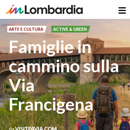
Salta
al
ARTE E CULTURA
ACTIVE & GREEN
contenuto
Famiglie in
principale
cammino sulla
Via
Francigena
da
VISITPAVIA.COM