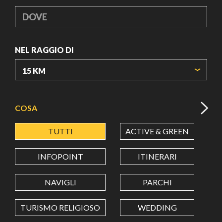
DOVE
NEL RAGGIO DI
ORIGIN COORDINATES
COSA
TUTTI
ACTIVE & GREEN
A
LATITUDINE
INFOPOINT
ITINERARI
LONGITUDINE
NAVIGLI
PARCHI
TURISMO RELIGIOSO
WEDDING
Value in decimal degrees. Use dot (.) as decimal separator.