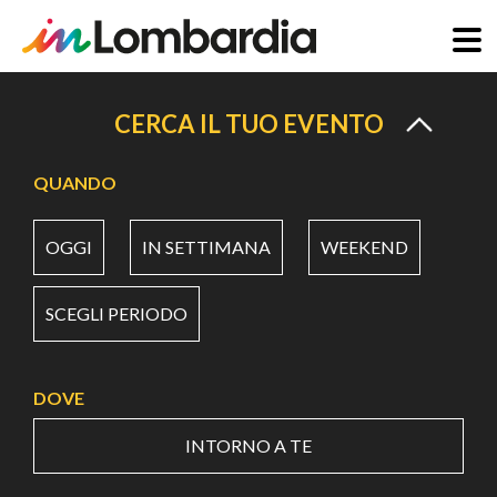
Salta
al
CERCA IL TUO EVENTO
contenuto
principale
QUANDO
OGGI
IN SETTIMANA
WEEKEND
SCEGLI PERIODO
DOVE
INTORNO A TE