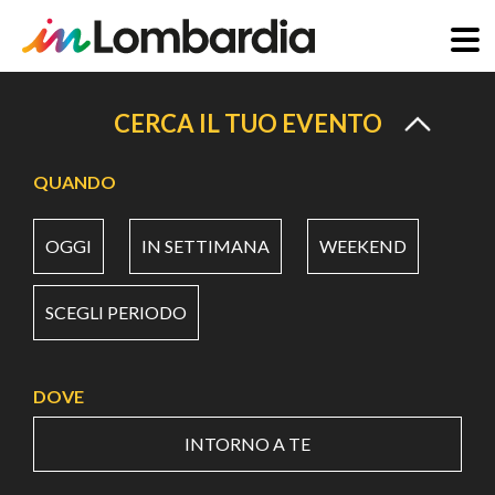
Salta
al
CERCA IL TUO EVENTO
contenuto
principale
QUANDO
OGGI
IN SETTIMANA
WEEKEND
SCEGLI PERIODO
DOVE
INTORNO A TE