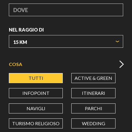
DOVE
NEL RAGGIO DI
ORIGIN COORDINATES
COSA
TUTTI
ACTIVE & GREEN
A
LATITUDINE
INFOPOINT
ITINERARI
LONGITUDINE
NAVIGLI
PARCHI
TURISMO RELIGIOSO
WEDDING
Value in decimal degrees. Use dot (.) as decimal separator.